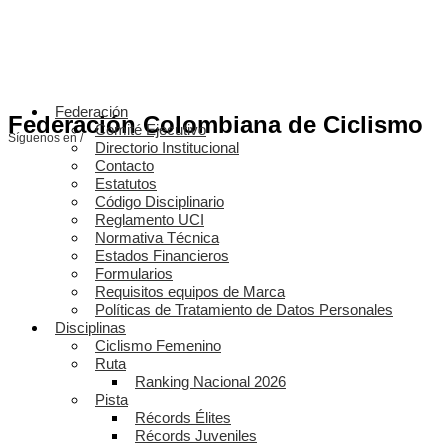
Federación
Federación Colombiana de Ciclismo
Comité Ejecutivo
Síguenos en /
Directorio Institucional
Contacto
Estatutos
Código Disciplinario
Reglamento UCI
Normativa Técnica
Estados Financieros
Formularios
Requisitos equipos de Marca
Políticas de Tratamiento de Datos Personales
Disciplinas
Ciclismo Femenino
Ruta
Ranking Nacional 2026
Pista
Récords Élites
Récords Juveniles