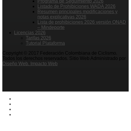
Programa de Seguimiento 2026
Listado de Prohibiciones WADA 2026
Resumen principales modificaciones y
notas explicativas 2026
Lista de prohibiciones 2026 versión ONAD
– Mindeporte
Licencias 2026
Tarifas 2026
Tutorial Plataforma
Copyright © 2017 Federación Colombiana de Ciclismo.
Todos los derechos reservados. Sitio Web Administrado por
Diseño Web. Impacto Web