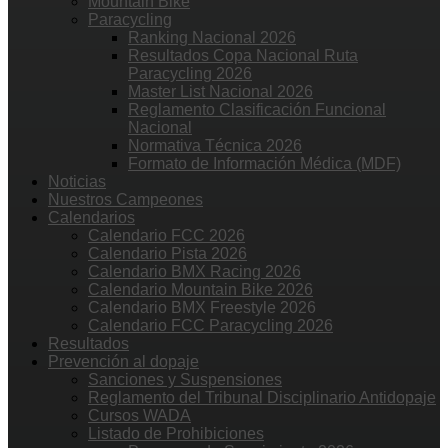
Mountain Bike
Paracycling
Ranking Nacional 2026
Resultados Copa Nacional Ruta
Paracycling 2026
Master List Nacional 2026
Reglamento Clasificación Funcional
Nacional
Normativa Técnica 2026
Formato de Información Médica (MDF)
Noticias
Nuestros Campeones
Calendarios
Calendario FCC 2026
Calendario Pista 2026
Calendario BMX Racing 2026
Calendario Mountain Bike 2026
Calendario BMX Freestyle 2026
Calendario FCC Paracycling 2026
Resultados
Prevención al dopaje
Sanciones y Suspensiones
Reglamento del Tribunal Disciplinario Antidopaje
Cursos WADA
Listado de Prohibiciones