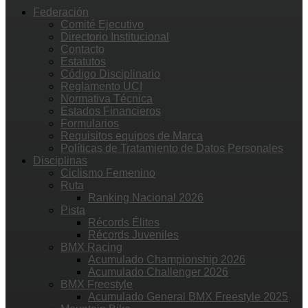
Federación
Comité Ejecutivo
Directorio Institucional
Contacto
Estatutos
Código Disciplinario
Reglamento UCI
Normativa Técnica
Estados Financieros
Formularios
Requisitos equipos de Marca
Políticas de Tratamiento de Datos Personales
Disciplinas
Ciclismo Femenino
Ruta
Ranking Nacional 2026
Pista
Récords Élites
Récords Juveniles
BMX Racing
Acumulado Championship 2026
Acumulado Challenger 2026
BMX Freestyle
Acumulado General BMX Freestyle 2025