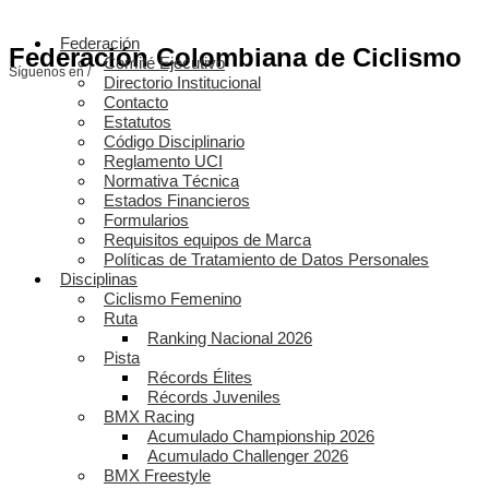
Federación
Federación Colombiana de Ciclismo
Comité Ejecutivo
Síguenos en /
Directorio Institucional
Contacto
Estatutos
Código Disciplinario
Reglamento UCI
Normativa Técnica
Estados Financieros
Formularios
Requisitos equipos de Marca
Políticas de Tratamiento de Datos Personales
Disciplinas
Ciclismo Femenino
Ruta
Ranking Nacional 2026
Pista
Récords Élites
Récords Juveniles
BMX Racing
Acumulado Championship 2026
Acumulado Challenger 2026
BMX Freestyle