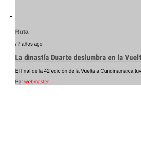
Ruta
/ 7 años ago
La dinastía Duarte deslumbra en la Vuelt
El final de la 42 edición de la Vuelta a Cundinamarca tu
Por
webmaster