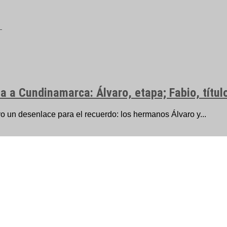
a a Cundinamarca: Álvaro, etapa; Fabio, títul
vo un desenlace para el recuerdo: los hermanos Álvaro y...