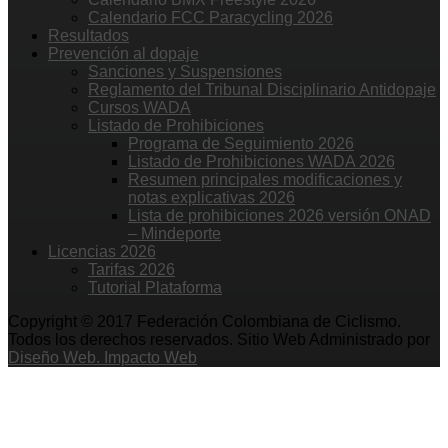
Calendario FCC Paracycling 2026
Resultados
Prevención al dopaje
Sanciones y Suspensiones
Reglamento del Tribunal Disciplinario Antidopaje
Cursos WADA
Listado de Prohibiciones
Programa de Seguimiento 2026
Listado de Prohibiciones WADA 2026
Resumen principales modificaciones y
notas explicativas 2026
Lista de prohibiciones 2026 versión ONAD
– Mindeporte
Licencias 2026
Tarifas 2026
Tutorial Plataforma
Copyright © 2017 Federación Colombiana de Ciclismo.
Todos los derechos reservados. Sitio Web Administrado por
Diseño Web. Impacto Web