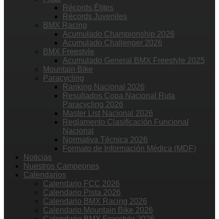
Récords Élites
Récords Juveniles
BMX Racing
Acumulado Championship 2026
Acumulado Challenger 2026
BMX Freestyle
Acumulado General BMX Freestyle 2025
Mountain Bike
Paracycling
Ranking Nacional 2026
Resultados Copa Nacional Ruta
Paracycling 2026
Master List Nacional 2026
Reglamento Clasificación Funcional
Nacional
Normativa Técnica 2026
Formato de Información Médica (MDF)
Noticias
Nuestros Campeones
Calendarios
Calendario FCC 2026
Calendario Pista 2026
Calendario BMX Racing 2026
Calendario Mountain Bike 2026
Calendario BMX Freestyle 2026