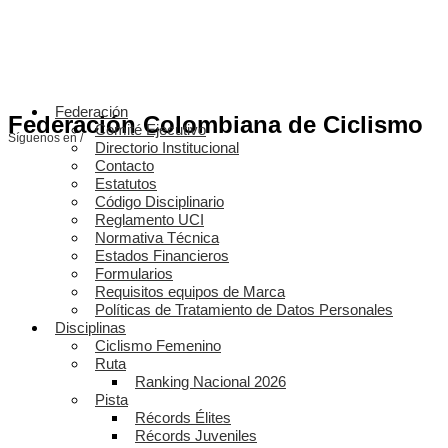
Federación
Federación Colombiana de Ciclismo
Comité Ejecutivo
Síguenos en /
Directorio Institucional
Contacto
Estatutos
Código Disciplinario
Reglamento UCI
Normativa Técnica
Estados Financieros
Formularios
Requisitos equipos de Marca
Políticas de Tratamiento de Datos Personales
Disciplinas
Ciclismo Femenino
Ruta
Ranking Nacional 2026
Pista
Récords Élites
Récords Juveniles