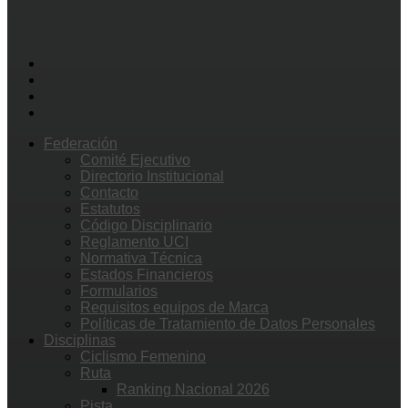
Federación
Comité Ejecutivo
Directorio Institucional
Contacto
Estatutos
Código Disciplinario
Reglamento UCI
Normativa Técnica
Estados Financieros
Formularios
Requisitos equipos de Marca
Políticas de Tratamiento de Datos Personales
Disciplinas
Ciclismo Femenino
Ruta
Ranking Nacional 2026
Pista