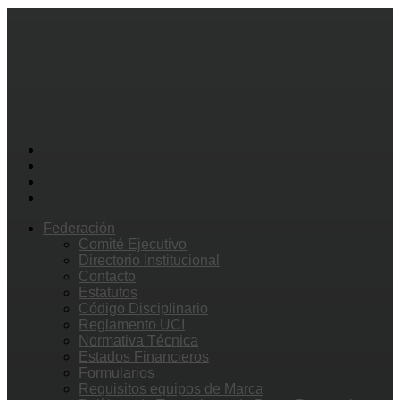
Federación
Comité Ejecutivo
Directorio Institucional
Contacto
Estatutos
Código Disciplinario
Reglamento UCI
Normativa Técnica
Estados Financieros
Formularios
Requisitos equipos de Marca