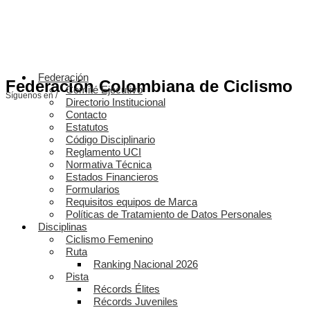
Federación
Federación Colombiana de Ciclismo
Comité Ejecutivo
Síguenos en /
Directorio Institucional
Contacto
Estatutos
Código Disciplinario
Reglamento UCI
Normativa Técnica
Estados Financieros
Formularios
Requisitos equipos de Marca
Políticas de Tratamiento de Datos Personales
Disciplinas
Ciclismo Femenino
Ruta
Ranking Nacional 2026
Pista
Récords Élites
Récords Juveniles