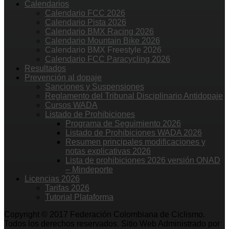
Calendarios
Calendario FCC 2026
Calendario Pista 2026
Calendario BMX Racing 2026
Calendario Mountain Bike 2026
Calendario BMX Freestyle 2026
Calendario FCC Paracycling 2026
Resultados
Prevención al dopaje
Sanciones y Suspensiones
Reglamento del Tribunal Disciplinario Antidopaje
Cursos WADA
Listado de Prohibiciones
Programa de Seguimiento 2026
Listado de Prohibiciones WADA 2026
Resumen principales modificaciones y
notas explicativas 2026
Lista de prohibiciones 2026 versión ONAD
– Mindeporte
Licencias 2026
Tarifas 2026
Tutorial Plataforma
Copyright © 2017 Federación Colombiana de Ciclismo.
Todos los derechos reservados. Sitio Web Administrado por