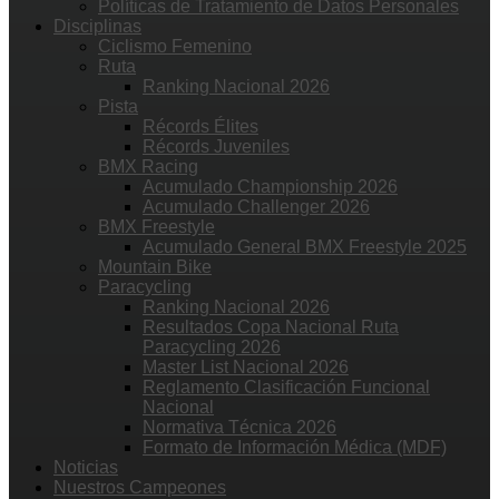
Políticas de Tratamiento de Datos Personales
Disciplinas
Ciclismo Femenino
Ruta
Ranking Nacional 2026
Pista
Récords Élites
Récords Juveniles
BMX Racing
Acumulado Championship 2026
Acumulado Challenger 2026
BMX Freestyle
Acumulado General BMX Freestyle 2025
Mountain Bike
Paracycling
Ranking Nacional 2026
Resultados Copa Nacional Ruta
Paracycling 2026
Master List Nacional 2026
Reglamento Clasificación Funcional
Nacional
Normativa Técnica 2026
Formato de Información Médica (MDF)
Noticias
Nuestros Campeones