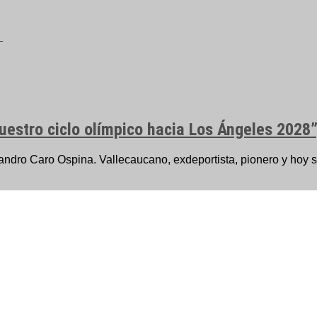
uestro ciclo olímpico hacia Los Ángeles 2028”
ndro Caro Ospina. Vallecaucano, exdeportista, pionero y hoy se