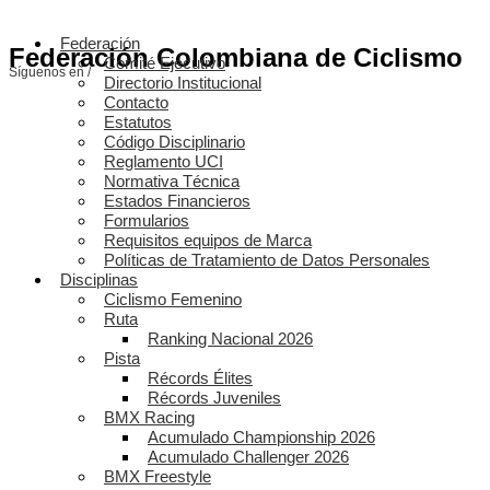
Federación
Federación Colombiana de Ciclismo
Comité Ejecutivo
Síguenos en /
Directorio Institucional
Contacto
Estatutos
Código Disciplinario
Reglamento UCI
Normativa Técnica
Estados Financieros
Formularios
Requisitos equipos de Marca
Políticas de Tratamiento de Datos Personales
Disciplinas
Ciclismo Femenino
Ruta
Ranking Nacional 2026
Pista
Récords Élites
Récords Juveniles
BMX Racing
Acumulado Championship 2026
Acumulado Challenger 2026
BMX Freestyle