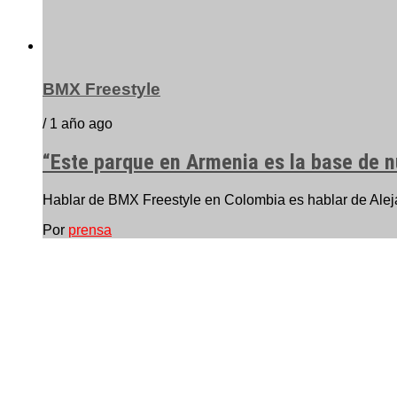
BMX Freestyle
/ 1 año ago
“Este parque en Armenia es la base de n
Hablar de BMX Freestyle en Colombia es hablar de Aleja
Por
prensa