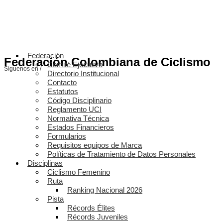
Federación
Federación Colombiana de Ciclismo
Comité Ejecutivo
Síguenos en /
Directorio Institucional
Contacto
Estatutos
Código Disciplinario
Reglamento UCI
Normativa Técnica
Estados Financieros
Formularios
Requisitos equipos de Marca
Políticas de Tratamiento de Datos Personales
Disciplinas
Ciclismo Femenino
Ruta
Ranking Nacional 2026
Pista
Récords Élites
Récords Juveniles