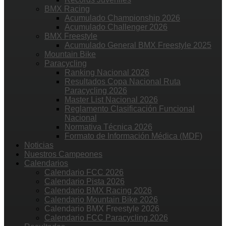
BMX Racing
Acumulado Championship 2026
Acumulado Challenger 2026
BMX Freestyle
Acumulado General BMX Freestyle 2025
Mountain Bike
Paracycling
Ranking Nacional 2026
Resultados Copa Nacional Ruta
Paracycling 2026
Master List Nacional 2026
Reglamento Clasificación Funcional
Nacional
Normativa Técnica 2026
Formato de Información Médica (MDF)
Noticias
Nuestros Campeones
Calendarios
Calendario FCC 2026
Calendario Pista 2026
Calendario BMX Racing 2026
Calendario Mountain Bike 2026
Calendario BMX Freestyle 2026
Calendario FCC Paracycling 2026