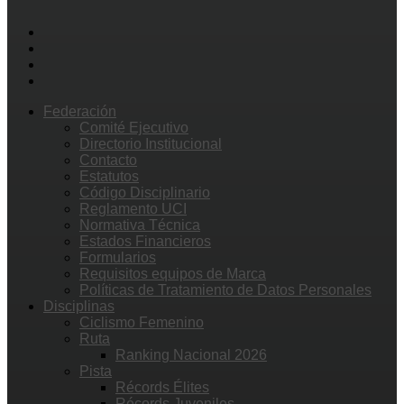
Federación
Comité Ejecutivo
Directorio Institucional
Contacto
Estatutos
Código Disciplinario
Reglamento UCI
Normativa Técnica
Estados Financieros
Formularios
Requisitos equipos de Marca
Políticas de Tratamiento de Datos Personales
Disciplinas
Ciclismo Femenino
Ruta
Ranking Nacional 2026
Pista
Récords Élites
Récords Juveniles