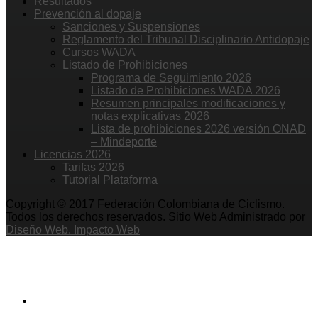
Resultados
Prevención al dopaje
Sanciones y Suspensiones
Reglamento del Tribunal Disciplinario Antidopaje
Cursos WADA
Listado de Prohibiciones
Programa de Seguimiento 2026
Listado de Prohibiciones WADA 2026
Resumen principales modificaciones y
notas explicativas 2026
Lista de prohibiciones 2026 versión ONAD
– Mindeporte
Licencias 2026
Tarifas 2026
Tutorial Plataforma
Copyright © 2017 Federación Colombiana de Ciclismo.
Todos los derechos reservados. Sitio Web Administrado por
Diseño Web. Impacto Web