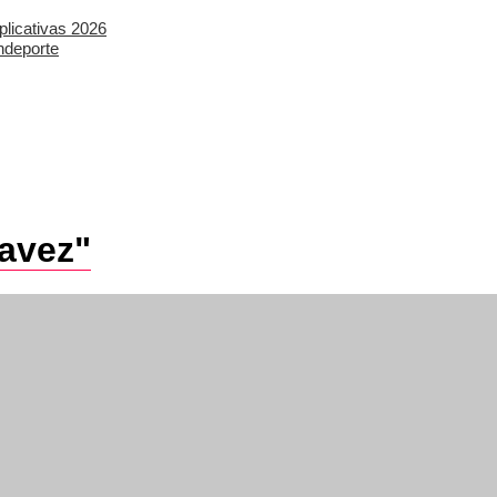
plicativas 2026
ndeporte
havez"