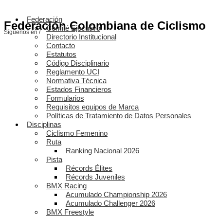
Federación
Federación Colombiana de Ciclismo
Comité Ejecutivo
Síguenos en /
Directorio Institucional
Contacto
Estatutos
Código Disciplinario
Reglamento UCI
Normativa Técnica
Estados Financieros
Formularios
Requisitos equipos de Marca
Políticas de Tratamiento de Datos Personales
Disciplinas
Ciclismo Femenino
Ruta
Ranking Nacional 2026
Pista
Récords Élites
Récords Juveniles
BMX Racing
Acumulado Championship 2026
Acumulado Challenger 2026
BMX Freestyle