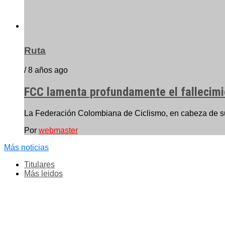
Ruta
/ 8 años ago
FCC lamenta profundamente el fallecimie
La Federación Colombiana de Ciclismo, en cabeza de su 
Por
webmaster
Más noticias
Titulares
Más leidos