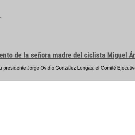
nto de la señora madre del ciclista Miguel Á
presidente Jorge Ovidio González Longas, el Comité Ejecutivo, 