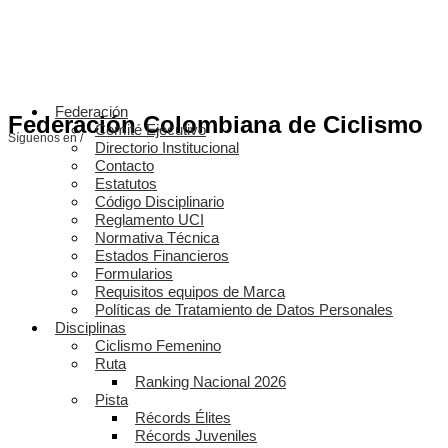
Federación
Federación Colombiana de Ciclismo
Comité Ejecutivo
Síguenos en /
Directorio Institucional
Contacto
Estatutos
Código Disciplinario
Reglamento UCI
Normativa Técnica
Estados Financieros
Formularios
Requisitos equipos de Marca
Políticas de Tratamiento de Datos Personales
Disciplinas
Ciclismo Femenino
Ruta
Ranking Nacional 2026
Pista
Récords Élites
Récords Juveniles