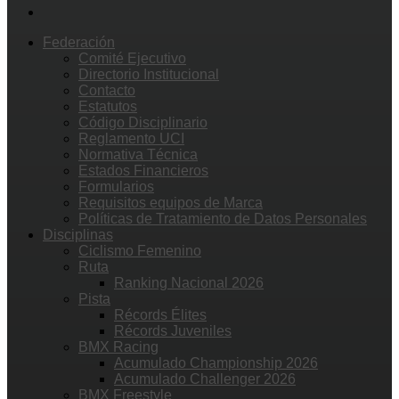
Federación
Comité Ejecutivo
Directorio Institucional
Contacto
Estatutos
Código Disciplinario
Reglamento UCI
Normativa Técnica
Estados Financieros
Formularios
Requisitos equipos de Marca
Políticas de Tratamiento de Datos Personales
Disciplinas
Ciclismo Femenino
Ruta
Ranking Nacional 2026
Pista
Récords Élites
Récords Juveniles
BMX Racing
Acumulado Championship 2026
Acumulado Challenger 2026
BMX Freestyle