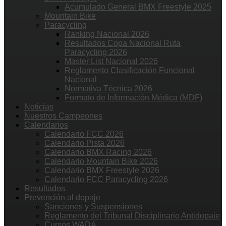
Acumulado General BMX Freestyle 2025
Mountain Bike
Paracycling
Ranking Nacional 2026
Resultados Copa Nacional Ruta
Paracycling 2026
Master List Nacional 2026
Reglamento Clasificación Funcional
Nacional
Normativa Técnica 2026
Formato de Información Médica (MDF)
Noticias
Nuestros Campeones
Calendarios
Calendario FCC 2026
Calendario Pista 2026
Calendario BMX Racing 2026
Calendario Mountain Bike 2026
Calendario BMX Freestyle 2026
Calendario FCC Paracycling 2026
Resultados
Prevención al dopaje
Sanciones y Suspensiones
Reglamento del Tribunal Disciplinario Antidopaje
Cursos WADA