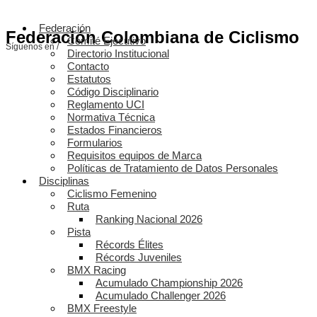
Federación
Federación Colombiana de Ciclismo
Comité Ejecutivo
Síguenos en /
Directorio Institucional
Contacto
Estatutos
Código Disciplinario
Reglamento UCI
Normativa Técnica
Estados Financieros
Formularios
Requisitos equipos de Marca
Políticas de Tratamiento de Datos Personales
Disciplinas
Ciclismo Femenino
Ruta
Ranking Nacional 2026
Pista
Récords Élites
Récords Juveniles
BMX Racing
Acumulado Championship 2026
Acumulado Challenger 2026
BMX Freestyle