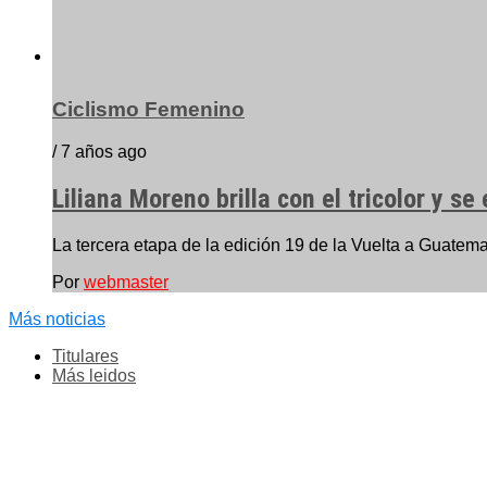
Ciclismo Femenino
/ 7 años ago
Liliana Moreno brilla con el tricolor y s
La tercera etapa de la edición 19 de la Vuelta a Guatema
Por
webmaster
Más noticias
Titulares
Más leidos