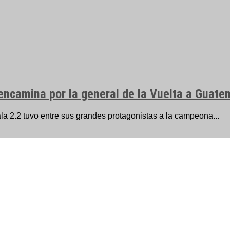
e encamina por la general de la Vuelta a Guate
la 2.2 tuvo entre sus grandes protagonistas a la campeona...