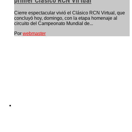
primer Clásico RCN Virtual
Cierre espectacular vivió el Clásico RCN Virtual, que
concluyó hoy, domingo, con la etapa homenaje al
circuito del Campeonato Mundial de...
Por
webmaster