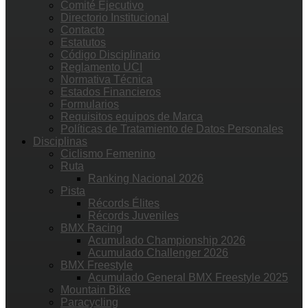
Comité Ejecutivo
Directorio Institucional
Contacto
Estatutos
Código Disciplinario
Reglamento UCI
Normativa Técnica
Estados Financieros
Formularios
Requisitos equipos de Marca
Políticas de Tratamiento de Datos Personales
Disciplinas
Ciclismo Femenino
Ruta
Ranking Nacional 2026
Pista
Récords Élites
Récords Juveniles
BMX Racing
Acumulado Championship 2026
Acumulado Challenger 2026
BMX Freestyle
Acumulado General BMX Freestyle 2025
Mountain Bike
Paracycling