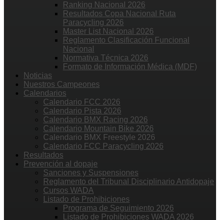
Ranking Nacional 2026
Resultados Copa Nacional Ruta
Paracycling 2026
Master List Nacional 2026
Reglamento Clasificación Funcional
Nacional
Normativa Técnica 2026
Formato de Información Médica (MDF)
Noticias
Nuestros Campeones
Calendarios
Calendario FCC 2026
Calendario Pista 2026
Calendario BMX Racing 2026
Calendario Mountain Bike 2026
Calendario BMX Freestyle 2026
Calendario FCC Paracycling 2026
Resultados
Prevención al dopaje
Sanciones y Suspensiones
Reglamento del Tribunal Disciplinario Antidopaje
Cursos WADA
Listado de Prohibiciones
Programa de Seguimiento 2026
Listado de Prohibiciones WADA 2026