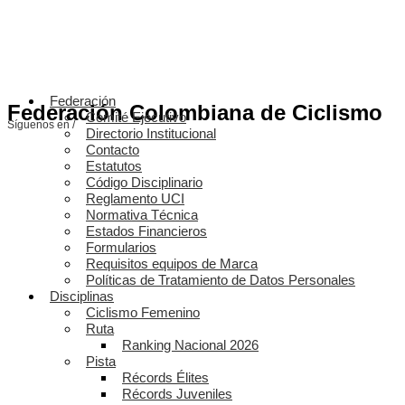
Federación
Federación Colombiana de Ciclismo
Comité Ejecutivo
Síguenos en /
Directorio Institucional
Contacto
Estatutos
Código Disciplinario
Reglamento UCI
Normativa Técnica
Estados Financieros
Formularios
Requisitos equipos de Marca
Políticas de Tratamiento de Datos Personales
Disciplinas
Ciclismo Femenino
Ruta
Ranking Nacional 2026
Pista
Récords Élites
Récords Juveniles