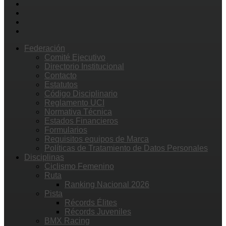
Federación
Comité Ejecutivo
Directorio Institucional
Contacto
Estatutos
Código Disciplinario
Reglamento UCI
Normativa Técnica
Estados Financieros
Formularios
Requisitos equipos de Marca
Políticas de Tratamiento de Datos Personales
Disciplinas
Ciclismo Femenino
Ruta
Ranking Nacional 2026
Pista
Récords Élites
Récords Juveniles
BMX Racing