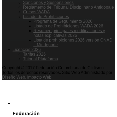
Sanciones y Suspensiones
Reglamento del Tribunal Disciplinario Antidopaje
Cursos WADA
Listado de Prohibiciones
Programa de Seguimiento 2026
Listado de Prohibiciones WADA 2026
Resumen principales modificaciones y
notas explicativas 2026
Lista de prohibiciones 2026 versión ONAD
– Mindeporte
Licencias 2026
Tarifas 2026
Tutorial Plataforma
Copyright © 2017 Federación Colombiana de Ciclismo.
Todos los derechos reservados. Sitio Web Administrado por
Diseño Web. Impacto Web
Federación