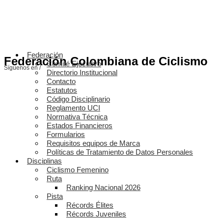
Federación
Federación Colombiana de Ciclismo
Comité Ejecutivo
Síguenos en /
Directorio Institucional
Contacto
Estatutos
Código Disciplinario
Reglamento UCI
Normativa Técnica
Estados Financieros
Formularios
Requisitos equipos de Marca
Políticas de Tratamiento de Datos Personales
Disciplinas
Ciclismo Femenino
Ruta
Ranking Nacional 2026
Pista
Récords Élites
Récords Juveniles