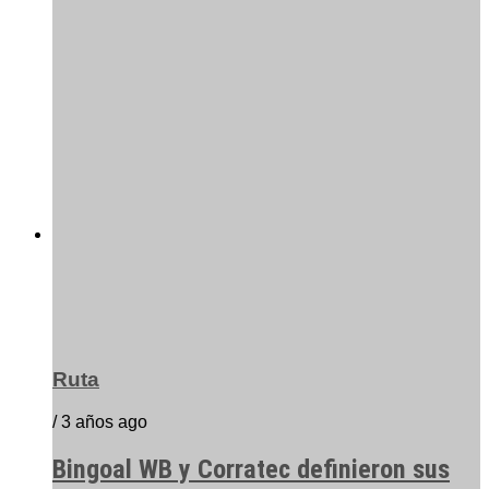
Ruta
/ 3 años ago
Bingoal WB y Corratec definieron sus