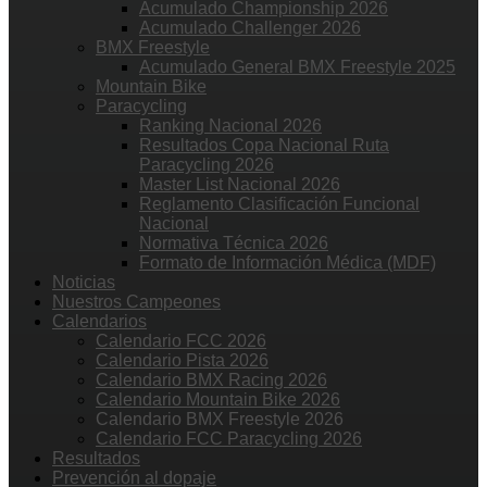
Acumulado Championship 2026
Acumulado Challenger 2026
BMX Freestyle
Acumulado General BMX Freestyle 2025
Mountain Bike
Paracycling
Ranking Nacional 2026
Resultados Copa Nacional Ruta
Paracycling 2026
Master List Nacional 2026
Reglamento Clasificación Funcional
Nacional
Normativa Técnica 2026
Formato de Información Médica (MDF)
Noticias
Nuestros Campeones
Calendarios
Calendario FCC 2026
Calendario Pista 2026
Calendario BMX Racing 2026
Calendario Mountain Bike 2026
Calendario BMX Freestyle 2026
Calendario FCC Paracycling 2026
Resultados
Prevención al dopaje