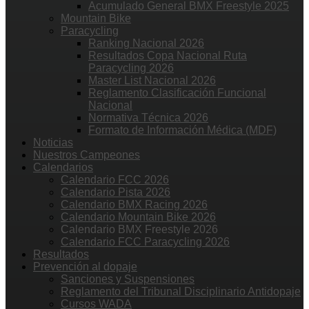
Acumulado General BMX Freestyle 2025
Mountain Bike
Paracycling
Ranking Nacional 2026
Resultados Copa Nacional Ruta
Paracycling 2026
Master List Nacional 2026
Reglamento Clasificación Funcional
Nacional
Normativa Técnica 2026
Formato de Información Médica (MDF)
Noticias
Nuestros Campeones
Calendarios
Calendario FCC 2026
Calendario Pista 2026
Calendario BMX Racing 2026
Calendario Mountain Bike 2026
Calendario BMX Freestyle 2026
Calendario FCC Paracycling 2026
Resultados
Prevención al dopaje
Sanciones y Suspensiones
Reglamento del Tribunal Disciplinario Antidopaje
Cursos WADA