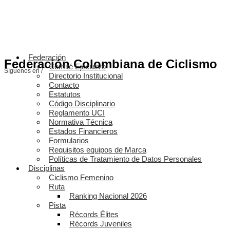
Federación
Federación Colombiana de Ciclismo
Comité Ejecutivo
Síguenos en /
Directorio Institucional
Contacto
Estatutos
Código Disciplinario
Reglamento UCI
Normativa Técnica
Estados Financieros
Formularios
Requisitos equipos de Marca
Políticas de Tratamiento de Datos Personales
Disciplinas
Ciclismo Femenino
Ruta
Ranking Nacional 2026
Pista
Récords Élites
Récords Juveniles