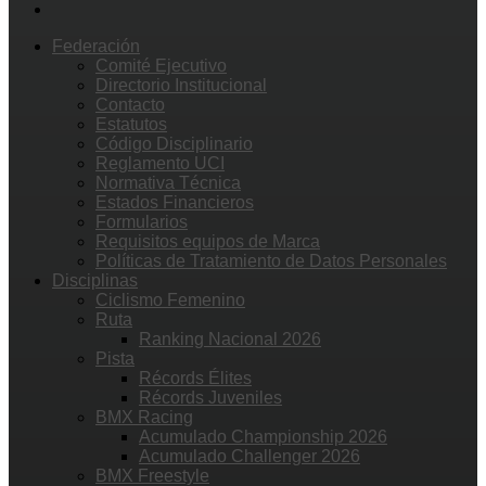
Federación
Comité Ejecutivo
Directorio Institucional
Contacto
Estatutos
Código Disciplinario
Reglamento UCI
Normativa Técnica
Estados Financieros
Formularios
Requisitos equipos de Marca
Políticas de Tratamiento de Datos Personales
Disciplinas
Ciclismo Femenino
Ruta
Ranking Nacional 2026
Pista
Récords Élites
Récords Juveniles
BMX Racing
Acumulado Championship 2026
Acumulado Challenger 2026
BMX Freestyle