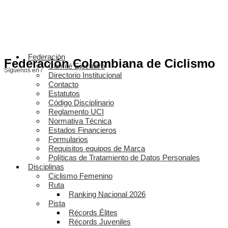
Federación
Federación Colombiana de Ciclismo
Comité Ejecutivo
Síguenos en /
Directorio Institucional
Contacto
Estatutos
Código Disciplinario
Reglamento UCI
Normativa Técnica
Estados Financieros
Formularios
Requisitos equipos de Marca
Políticas de Tratamiento de Datos Personales
Disciplinas
Ciclismo Femenino
Ruta
Ranking Nacional 2026
Pista
Récords Élites
Récords Juveniles