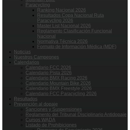
Paracycling
Ranking Nacional 2026
Resultados Copa Nacional Ruta
Paracycling 2026
Master List Nacional 2026
Reglamento Clasificación Funcional
Nacional
Normativa Técnica 2026
Formato de Información Médica (MDF)
Noticias
Nuestros Campeones
Calendarios
Calendario FCC 2026
Calendario Pista 2026
Calendario BMX Racing 2026
Calendario Mountain Bike 2026
Calendario BMX Freestyle 2026
Calendario FCC Paracycling 2026
Resultados
Prevención al dopaje
Sanciones y Suspensiones
Reglamento del Tribunal Disciplinario Antidopaje
Cursos WADA
Listado de Prohibiciones