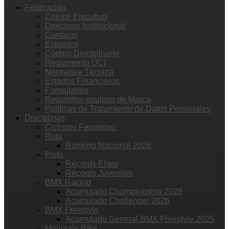
Federación
Comité Ejecutivo
Directorio Institucional
Contacto
Estatutos
Código Disciplinario
Reglamento UCI
Normativa Técnica
Estados Financieros
Formularios
Requisitos equipos de Marca
Políticas de Tratamiento de Datos Personales
Disciplinas
Ciclismo Femenino
Ruta
Ranking Nacional 2026
Pista
Récords Élites
Récords Juveniles
BMX Racing
Acumulado Championship 2026
Acumulado Challenger 2026
BMX Freestyle
Acumulado General BMX Freestyle 2025
Mountain Bike