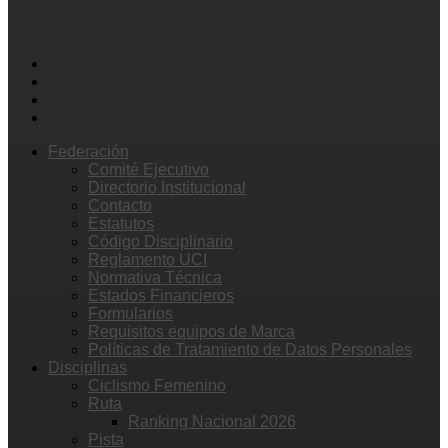
Federación
Comité Ejecutivo
Directorio Institucional
Contacto
Estatutos
Código Disciplinario
Reglamento UCI
Normativa Técnica
Estados Financieros
Formularios
Requisitos equipos de Marca
Políticas de Tratamiento de Datos Personales
Disciplinas
Ciclismo Femenino
Ruta
Ranking Nacional 2026
Pista