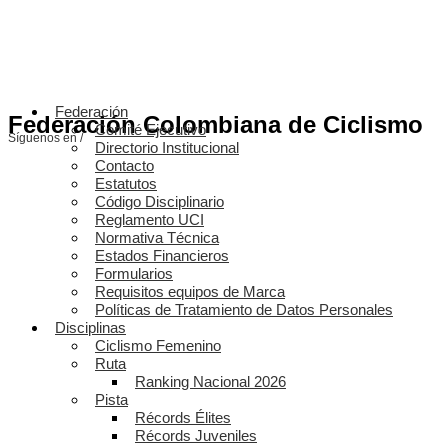
Federación
Federación Colombiana de Ciclismo
Comité Ejecutivo
Síguenos en /
Directorio Institucional
Contacto
Estatutos
Código Disciplinario
Reglamento UCI
Normativa Técnica
Estados Financieros
Formularios
Requisitos equipos de Marca
Políticas de Tratamiento de Datos Personales
Disciplinas
Ciclismo Femenino
Ruta
Ranking Nacional 2026
Pista
Récords Élites
Récords Juveniles