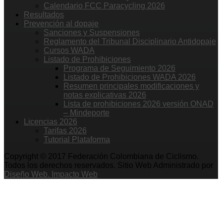
Calendario FCC Paracycling 2026
Resultados
Prevención al dopaje
Sanciones y Suspensiones
Reglamento del Tribunal Disciplinario Antidopaje
Cursos WADA
Listado de Prohibiciones
Programa de Seguimiento 2026
Listado de Prohibiciones WADA 2026
Resumen principales modificaciones y
notas explicativas 2026
Lista de prohibiciones 2026 versión ONAD
– Mindeporte
Licencias 2026
Tarifas 2026
Tutorial Plataforma
Copyright © 2017 Federación Colombiana de Ciclismo.
Todos los derechos reservados. Sitio Web Administrado por
Diseño Web. Impacto Web