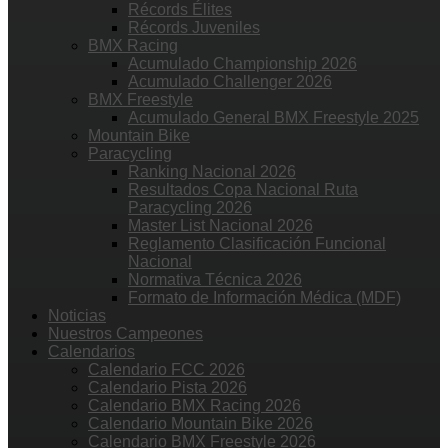
Récords Élites
Récords Juveniles
BMX Racing
Acumulado Championship 2026
Acumulado Challenger 2026
BMX Freestyle
Acumulado General BMX Freestyle 2025
Mountain Bike
Paracycling
Ranking Nacional 2026
Resultados Copa Nacional Ruta
Paracycling 2026
Master List Nacional 2026
Reglamento Clasificación Funcional
Nacional
Normativa Técnica 2026
Formato de Información Médica (MDF)
Noticias
Nuestros Campeones
Calendarios
Calendario FCC 2026
Calendario Pista 2026
Calendario BMX Racing 2026
Calendario Mountain Bike 2026
Calendario BMX Freestyle 2026