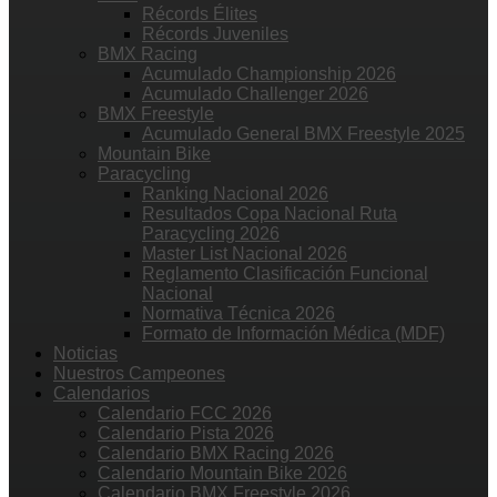
Récords Élites
Récords Juveniles
BMX Racing
Acumulado Championship 2026
Acumulado Challenger 2026
BMX Freestyle
Acumulado General BMX Freestyle 2025
Mountain Bike
Paracycling
Ranking Nacional 2026
Resultados Copa Nacional Ruta
Paracycling 2026
Master List Nacional 2026
Reglamento Clasificación Funcional
Nacional
Normativa Técnica 2026
Formato de Información Médica (MDF)
Noticias
Nuestros Campeones
Calendarios
Calendario FCC 2026
Calendario Pista 2026
Calendario BMX Racing 2026
Calendario Mountain Bike 2026
Calendario BMX Freestyle 2026