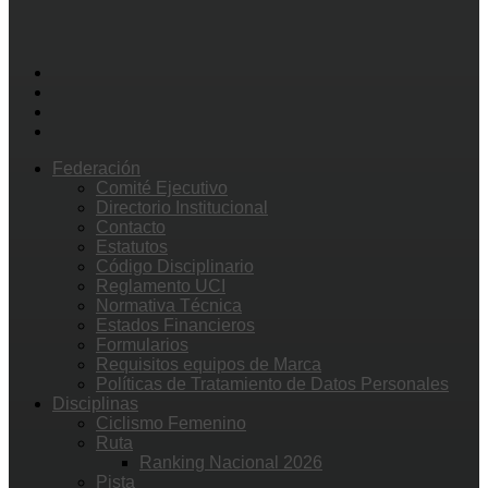
Federación
Comité Ejecutivo
Directorio Institucional
Contacto
Estatutos
Código Disciplinario
Reglamento UCI
Normativa Técnica
Estados Financieros
Formularios
Requisitos equipos de Marca
Políticas de Tratamiento de Datos Personales
Disciplinas
Ciclismo Femenino
Ruta
Ranking Nacional 2026
Pista