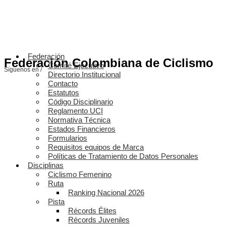
Federación
Federación Colombiana de Ciclismo
Comité Ejecutivo
Síguenos en /
Directorio Institucional
Contacto
Estatutos
Código Disciplinario
Reglamento UCI
Normativa Técnica
Estados Financieros
Formularios
Requisitos equipos de Marca
Políticas de Tratamiento de Datos Personales
Disciplinas
Ciclismo Femenino
Ruta
Ranking Nacional 2026
Pista
Récords Élites
Récords Juveniles