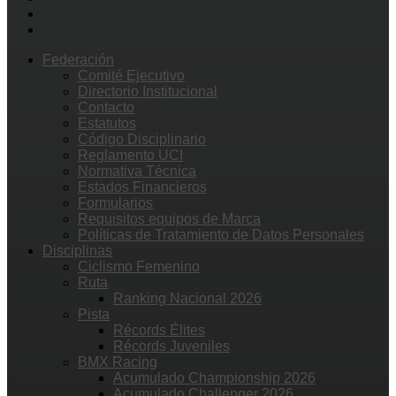
Federación
Comité Ejecutivo
Directorio Institucional
Contacto
Estatutos
Código Disciplinario
Reglamento UCI
Normativa Técnica
Estados Financieros
Formularios
Requisitos equipos de Marca
Políticas de Tratamiento de Datos Personales
Disciplinas
Ciclismo Femenino
Ruta
Ranking Nacional 2026
Pista
Récords Élites
Récords Juveniles
BMX Racing
Acumulado Championship 2026
Acumulado Challenger 2026