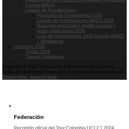
Cursos WADA
Listado de Prohibiciones
Programa de Seguimiento 2026
Listado de Prohibiciones WADA 2026
Resumen principales modificaciones y
notas explicativas 2026
Lista de prohibiciones 2026 versión ONAD
– Mindeporte
Licencias 2026
Tarifas 2026
Tutorial Plataforma
Copyright © 2017 Federación Colombiana de Ciclismo.
Todos los derechos reservados. Sitio Web Administrado por
Diseño Web. Impacto Web
Federación
Recorrido oficial del Tour Colombia UCI 2.1 2024