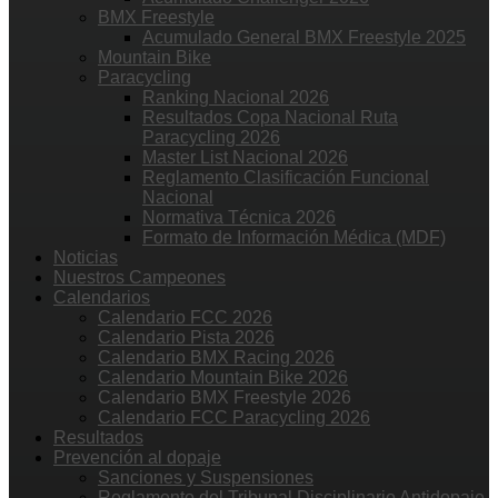
BMX Freestyle
Acumulado General BMX Freestyle 2025
Mountain Bike
Paracycling
Ranking Nacional 2026
Resultados Copa Nacional Ruta
Paracycling 2026
Master List Nacional 2026
Reglamento Clasificación Funcional
Nacional
Normativa Técnica 2026
Formato de Información Médica (MDF)
Noticias
Nuestros Campeones
Calendarios
Calendario FCC 2026
Calendario Pista 2026
Calendario BMX Racing 2026
Calendario Mountain Bike 2026
Calendario BMX Freestyle 2026
Calendario FCC Paracycling 2026
Resultados
Prevención al dopaje
Sanciones y Suspensiones
Reglamento del Tribunal Disciplinario Antidopaje