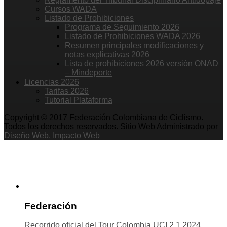
Cursos WADA
Listado de Prohibiciones
Programa de Seguimiento 2026
Listado de Prohibiciones WADA 2026
Resumen principales modificaciones y
notas explicativas 2026
Lista de prohibiciones 2026 versión ONAD
– Mindeporte
Licencias 2026
Tarifas 2026
Tutorial Plataforma
Copyright © 2017 Federación Colombiana de Ciclismo.
Todos los derechos reservados. Sitio Web Administrado por
Diseño Web. Impacto Web
Federación
Recorrido oficial del Tour Colombia UCI 2.1 2024