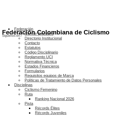
Federación
Federación Colombiana de Ciclismo
Comité Ejecutivo
Síguenos en /
Directorio Institucional
Contacto
Estatutos
Código Disciplinario
Reglamento UCI
Normativa Técnica
Estados Financieros
Formularios
Requisitos equipos de Marca
Políticas de Tratamiento de Datos Personales
Disciplinas
Ciclismo Femenino
Ruta
Ranking Nacional 2026
Pista
Récords Élites
Récords Juveniles