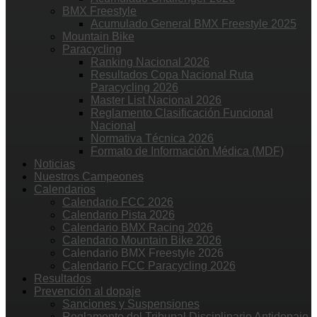
BMX Freestyle
Acumulado General BMX Freestyle 2025
Mountain Bike
Paracycling
Ranking Nacional 2026
Resultados Copa Nacional Ruta
Paracycling 2026
Master List Nacional 2026
Reglamento Clasificación Funcional
Nacional
Normativa Técnica 2026
Formato de Información Médica (MDF)
Noticias
Nuestros Campeones
Calendarios
Calendario FCC 2026
Calendario Pista 2026
Calendario BMX Racing 2026
Calendario Mountain Bike 2026
Calendario BMX Freestyle 2026
Calendario FCC Paracycling 2026
Resultados
Prevención al dopaje
Sanciones y Suspensiones
Reglamento del Tribunal Disciplinario Antidopaje