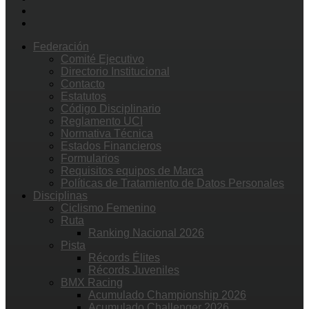
Federación
Comité Ejecutivo
Directorio Institucional
Contacto
Estatutos
Código Disciplinario
Reglamento UCI
Normativa Técnica
Estados Financieros
Formularios
Requisitos equipos de Marca
Políticas de Tratamiento de Datos Personales
Disciplinas
Ciclismo Femenino
Ruta
Ranking Nacional 2026
Pista
Récords Élites
Récords Juveniles
BMX Racing
Acumulado Championship 2026
Acumulado Challenger 2026