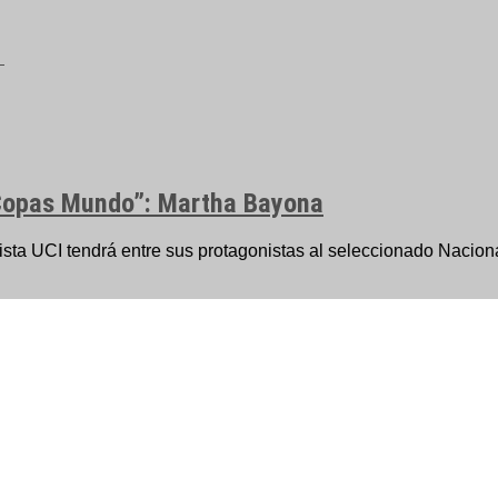
 Copas Mundo”: Martha Bayona
ista UCI tendrá entre sus protagonistas al seleccionado Nacion