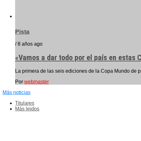
Pista
/ 8 años ago
«Vamos a dar todo por el país en estas
La primera de las seis ediciones de la Copa Mundo de p
Por
webmaster
Más noticias
Titulares
Más leidos