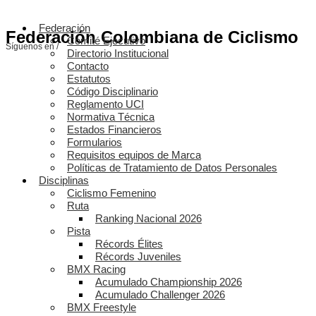
Federación
Federación Colombiana de Ciclismo
Comité Ejecutivo
Síguenos en /
Directorio Institucional
Contacto
Estatutos
Código Disciplinario
Reglamento UCI
Normativa Técnica
Estados Financieros
Formularios
Requisitos equipos de Marca
Políticas de Tratamiento de Datos Personales
Disciplinas
Ciclismo Femenino
Ruta
Ranking Nacional 2026
Pista
Récords Élites
Récords Juveniles
BMX Racing
Acumulado Championship 2026
Acumulado Challenger 2026
BMX Freestyle