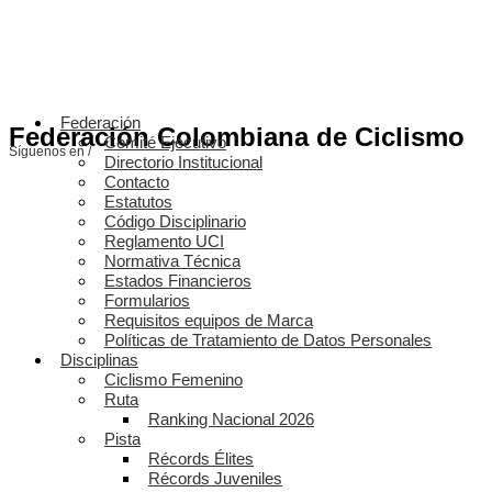
Federación
Federación Colombiana de Ciclismo
Comité Ejecutivo
Síguenos en /
Directorio Institucional
Contacto
Estatutos
Código Disciplinario
Reglamento UCI
Normativa Técnica
Estados Financieros
Formularios
Requisitos equipos de Marca
Políticas de Tratamiento de Datos Personales
Disciplinas
Ciclismo Femenino
Ruta
Ranking Nacional 2026
Pista
Récords Élites
Récords Juveniles