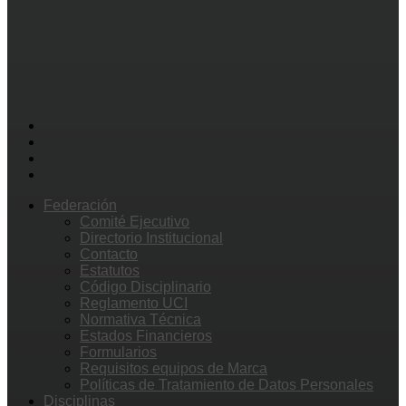
Federación
Comité Ejecutivo
Directorio Institucional
Contacto
Estatutos
Código Disciplinario
Reglamento UCI
Normativa Técnica
Estados Financieros
Formularios
Requisitos equipos de Marca
Políticas de Tratamiento de Datos Personales
Disciplinas