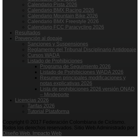
Calendario Pista 2026
Calendario BMX Racing 2026
Calendario Mountain Bike 2026
Calendario BMX Freestyle 2026
Calendario FCC Paracycling 2026
Resultados
Prevención al dopaje
Sanciones y Suspensiones
Reglamento del Tribunal Disciplinario Antidopaje
Cursos WADA
Listado de Prohibiciones
Programa de Seguimiento 2026
Listado de Prohibiciones WADA 2026
Resumen principales modificaciones y
notas explicativas 2026
Lista de prohibiciones 2026 versión ONAD
– Mindeporte
Licencias 2026
Tarifas 2026
Tutorial Plataforma
Copyright © 2017 Federación Colombiana de Ciclismo.
Todos los derechos reservados. Sitio Web Administrado por
Diseño Web. Impacto Web