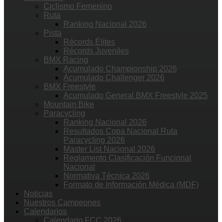
Ciclismo Femenino
Ruta
Ranking Nacional 2026
Pista
Récords Élites
Récords Juveniles
BMX Racing
Acumulado Championship 2026
Acumulado Challenger 2026
BMX Freestyle
Acumulado General BMX Freestyle 2025
Mountain Bike
Paracycling
Ranking Nacional 2026
Resultados Copa Nacional Ruta
Paracycling 2026
Master List Nacional 2026
Reglamento Clasificación Funcional
Nacional
Normativa Técnica 2026
Formato de Información Médica (MDF)
Noticias
Nuestros Campeones
Calendarios
Calendario FCC 2026