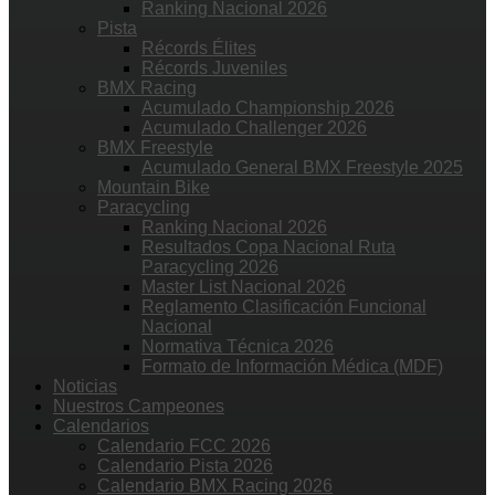
Ranking Nacional 2026
Pista
Récords Élites
Récords Juveniles
BMX Racing
Acumulado Championship 2026
Acumulado Challenger 2026
BMX Freestyle
Acumulado General BMX Freestyle 2025
Mountain Bike
Paracycling
Ranking Nacional 2026
Resultados Copa Nacional Ruta
Paracycling 2026
Master List Nacional 2026
Reglamento Clasificación Funcional
Nacional
Normativa Técnica 2026
Formato de Información Médica (MDF)
Noticias
Nuestros Campeones
Calendarios
Calendario FCC 2026
Calendario Pista 2026
Calendario BMX Racing 2026