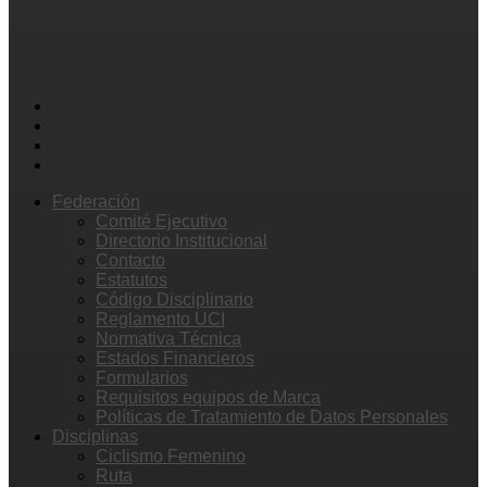
Federación
Comité Ejecutivo
Directorio Institucional
Contacto
Estatutos
Código Disciplinario
Reglamento UCI
Normativa Técnica
Estados Financieros
Formularios
Requisitos equipos de Marca
Políticas de Tratamiento de Datos Personales
Disciplinas
Ciclismo Femenino
Ruta