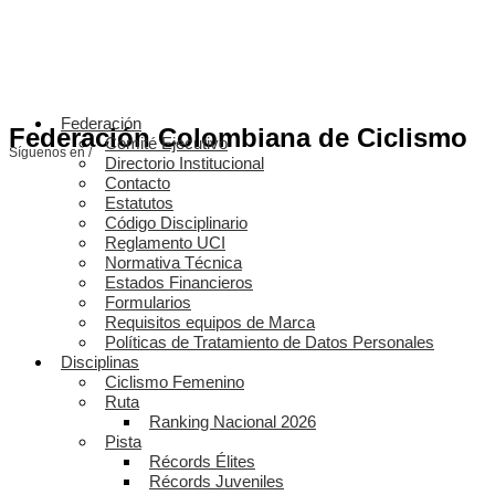
Federación
Federación Colombiana de Ciclismo
Comité Ejecutivo
Síguenos en /
Directorio Institucional
Contacto
Estatutos
Código Disciplinario
Reglamento UCI
Normativa Técnica
Estados Financieros
Formularios
Requisitos equipos de Marca
Políticas de Tratamiento de Datos Personales
Disciplinas
Ciclismo Femenino
Ruta
Ranking Nacional 2026
Pista
Récords Élites
Récords Juveniles