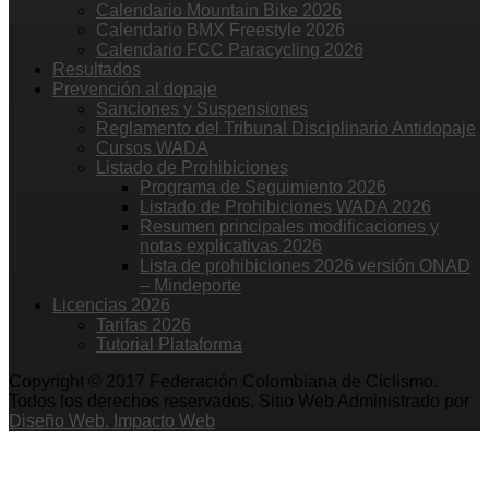
Calendario Mountain Bike 2026
Calendario BMX Freestyle 2026
Calendario FCC Paracycling 2026
Resultados
Prevención al dopaje
Sanciones y Suspensiones
Reglamento del Tribunal Disciplinario Antidopaje
Cursos WADA
Listado de Prohibiciones
Programa de Seguimiento 2026
Listado de Prohibiciones WADA 2026
Resumen principales modificaciones y
notas explicativas 2026
Lista de prohibiciones 2026 versión ONAD
– Mindeporte
Licencias 2026
Tarifas 2026
Tutorial Plataforma
Copyright © 2017 Federación Colombiana de Ciclismo.
Todos los derechos reservados. Sitio Web Administrado por
Diseño Web. Impacto Web