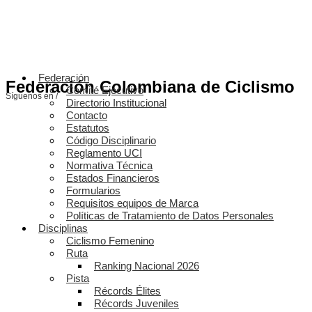
Federación
Federación Colombiana de Ciclismo
Comité Ejecutivo
Síguenos en /
Directorio Institucional
Contacto
Estatutos
Código Disciplinario
Reglamento UCI
Normativa Técnica
Estados Financieros
Formularios
Requisitos equipos de Marca
Políticas de Tratamiento de Datos Personales
Disciplinas
Ciclismo Femenino
Ruta
Ranking Nacional 2026
Pista
Récords Élites
Récords Juveniles