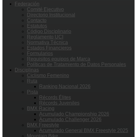
Federación
Comité Ejecutivo
Directorio Institucional
Contacto
Estatutos
Código Disciplinario
Reglamento UCI
Normativa Técnica
Estados Financieros
Formularios
Requisitos equipos de Marca
Políticas de Tratamiento de Datos Personales
Disciplinas
Ciclismo Femenino
Ruta
Ranking Nacional 2026
Pista
Récords Élites
Récords Juveniles
BMX Racing
Acumulado Championship 2026
Acumulado Challenger 2026
BMX Freestyle
Acumulado General BMX Freestyle 2025
Mountain Bike