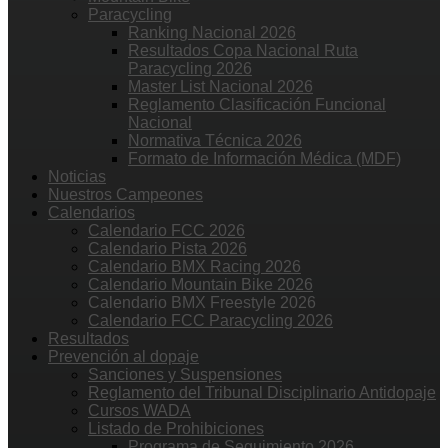
Paracycling
Ranking Nacional 2026
Resultados Copa Nacional Ruta
Paracycling 2026
Master List Nacional 2026
Reglamento Clasificación Funcional
Nacional
Normativa Técnica 2026
Formato de Información Médica (MDF)
Noticias
Nuestros Campeones
Calendarios
Calendario FCC 2026
Calendario Pista 2026
Calendario BMX Racing 2026
Calendario Mountain Bike 2026
Calendario BMX Freestyle 2026
Calendario FCC Paracycling 2026
Resultados
Prevención al dopaje
Sanciones y Suspensiones
Reglamento del Tribunal Disciplinario Antidopaje
Cursos WADA
Listado de Prohibiciones
Programa de Seguimiento 2026