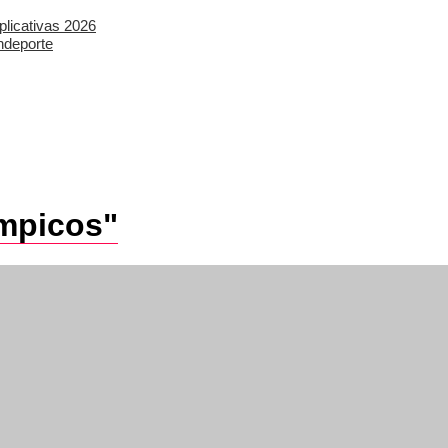
plicativas 2026
ndeporte
impicos"