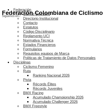
Federación
Federación Colombiana de Ciclismo
Comité Ejecutivo
Síguenos en /
Directorio Institucional
Contacto
Estatutos
Código Disciplinario
Reglamento UCI
Normativa Técnica
Estados Financieros
Formularios
Requisitos equipos de Marca
Políticas de Tratamiento de Datos Personales
Disciplinas
Ciclismo Femenino
Ruta
Ranking Nacional 2026
Pista
Récords Élites
Récords Juveniles
BMX Racing
Acumulado Championship 2026
Acumulado Challenger 2026
BMX Freestyle