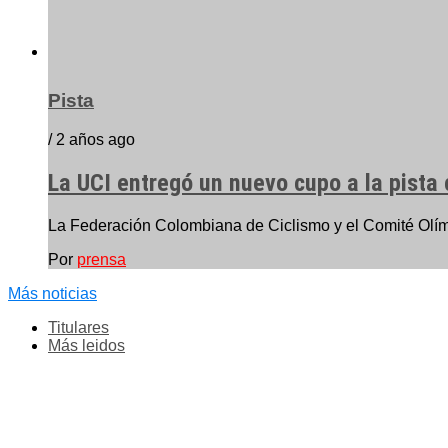
Pista
/ 2 años ago
La UCI entregó un nuevo cupo a la pista
La Federación Colombiana de Ciclismo y el Comité Olímpi
Por
prensa
Más noticias
Titulares
Más leidos