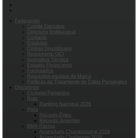
Federación
Comité Ejecutivo
Directorio Institucional
Contacto
Estatutos
Código Disciplinario
Reglamento UCI
Normativa Técnica
Estados Financieros
Formularios
Requisitos equipos de Marca
Políticas de Tratamiento de Datos Personales
Disciplinas
Ciclismo Femenino
Ruta
Ranking Nacional 2026
Pista
Récords Élites
Récords Juveniles
BMX Racing
Acumulado Championship 2026
Acumulado Challenger 2026