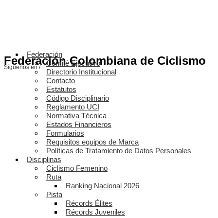
Federación
Federación Colombiana de Ciclismo
Comité Ejecutivo
Síguenos en /
Directorio Institucional
Contacto
Estatutos
Código Disciplinario
Reglamento UCI
Normativa Técnica
Estados Financieros
Formularios
Requisitos equipos de Marca
Políticas de Tratamiento de Datos Personales
Disciplinas
Ciclismo Femenino
Ruta
Ranking Nacional 2026
Pista
Récords Élites
Récords Juveniles