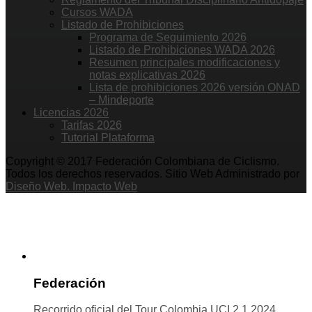
Cursos WADA
Listado de Prohibiciones
Programa de Seguimiento 2026
Listado de Prohibiciones WADA 2026
Resumen principales modificaciones y
notas explicativas 2026
Lista de prohibiciones 2026 versión ONAD
– Mindeporte
Licencias 2026
Tarifas 2026
Tutorial Plataforma
Copyright © 2017 Federación Colombiana de Ciclismo.
Todos los derechos reservados. Sitio Web Administrado por
Diseño Web. Impacto Web
Federación
Recorrido oficial del Tour Colombia UCI 2.1 2024