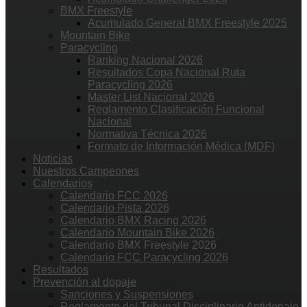
BMX Freestyle
Acumulado General BMX Freestyle 2025
Mountain Bike
Paracycling
Ranking Nacional 2026
Resultados Copa Nacional Ruta
Paracycling 2026
Master List Nacional 2026
Reglamento Clasificación Funcional
Nacional
Normativa Técnica 2026
Formato de Información Médica (MDF)
Noticias
Nuestros Campeones
Calendarios
Calendario FCC 2026
Calendario Pista 2026
Calendario BMX Racing 2026
Calendario Mountain Bike 2026
Calendario BMX Freestyle 2026
Calendario FCC Paracycling 2026
Resultados
Prevención al dopaje
Sanciones y Suspensiones
Reglamento del Tribunal Disciplinario Antidopaje