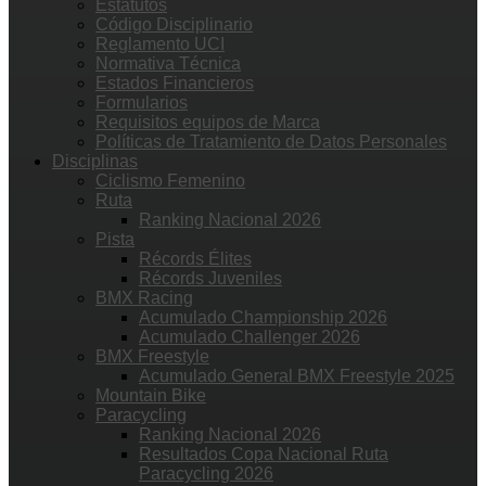
Estatutos
Código Disciplinario
Reglamento UCI
Normativa Técnica
Estados Financieros
Formularios
Requisitos equipos de Marca
Políticas de Tratamiento de Datos Personales
Disciplinas
Ciclismo Femenino
Ruta
Ranking Nacional 2026
Pista
Récords Élites
Récords Juveniles
BMX Racing
Acumulado Championship 2026
Acumulado Challenger 2026
BMX Freestyle
Acumulado General BMX Freestyle 2025
Mountain Bike
Paracycling
Ranking Nacional 2026
Resultados Copa Nacional Ruta
Paracycling 2026