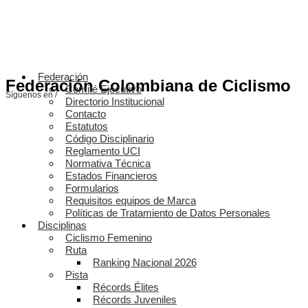
Federación
Federación Colombiana de Ciclismo
Comité Ejecutivo
Síguenos en /
Directorio Institucional
Contacto
Estatutos
Código Disciplinario
Reglamento UCI
Normativa Técnica
Estados Financieros
Formularios
Requisitos equipos de Marca
Políticas de Tratamiento de Datos Personales
Disciplinas
Ciclismo Femenino
Ruta
Ranking Nacional 2026
Pista
Récords Élites
Récords Juveniles