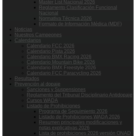
Master List Nacional 2026
Reglamento Clasificación Funcional
Nacional
Normativa Técnica 2026
Formato de Información Médica (MDF)
Noticias
Nuestros Campeones
Calendarios
Calendario FCC 2026
Calendario Pista 2026
Calendario BMX Racing 2026
Calendario Mountain Bike 2026
Calendario BMX Freestyle 2026
Calendario FCC Paracycling 2026
Resultados
Prevención al dopaje
Sanciones y Suspensiones
Reglamento del Tribunal Disciplinario Antidopaje
Cursos WADA
Listado de Prohibiciones
Programa de Seguimiento 2026
Listado de Prohibiciones WADA 2026
Resumen principales modificaciones y
notas explicativas 2026
Lista de prohibiciones 2026 versión ONAD