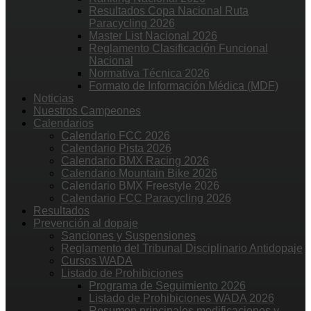
Resultados Copa Nacional Ruta
Paracycling 2026
Master List Nacional 2026
Reglamento Clasificación Funcional
Nacional
Normativa Técnica 2026
Formato de Información Médica (MDF)
Noticias
Nuestros Campeones
Calendarios
Calendario FCC 2026
Calendario Pista 2026
Calendario BMX Racing 2026
Calendario Mountain Bike 2026
Calendario BMX Freestyle 2026
Calendario FCC Paracycling 2026
Resultados
Prevención al dopaje
Sanciones y Suspensiones
Reglamento del Tribunal Disciplinario Antidopaje
Cursos WADA
Listado de Prohibiciones
Programa de Seguimiento 2026
Listado de Prohibiciones WADA 2026
Resumen principales modificaciones y