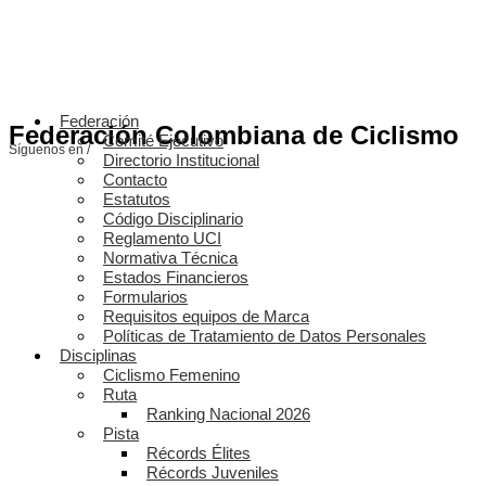
Federación
Federación Colombiana de Ciclismo
Comité Ejecutivo
Síguenos en /
Directorio Institucional
Contacto
Estatutos
Código Disciplinario
Reglamento UCI
Normativa Técnica
Estados Financieros
Formularios
Requisitos equipos de Marca
Políticas de Tratamiento de Datos Personales
Disciplinas
Ciclismo Femenino
Ruta
Ranking Nacional 2026
Pista
Récords Élites
Récords Juveniles