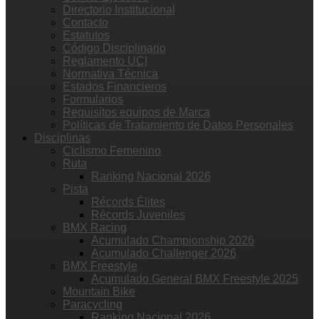
Directorio Institucional
Contacto
Estatutos
Código Disciplinario
Reglamento UCI
Normativa Técnica
Estados Financieros
Formularios
Requisitos equipos de Marca
Políticas de Tratamiento de Datos Personales
Disciplinas
Ciclismo Femenino
Ruta
Ranking Nacional 2026
Pista
Récords Élites
Récords Juveniles
BMX Racing
Acumulado Championship 2026
Acumulado Challenger 2026
BMX Freestyle
Acumulado General BMX Freestyle 2025
Mountain Bike
Paracycling
Ranking Nacional 2026