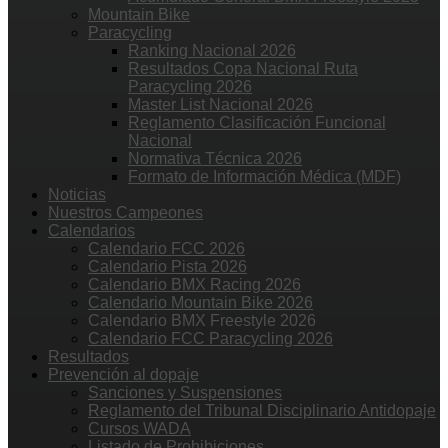
Mountain Bike
Paracycling
Ranking Nacional 2026
Resultados Copa Nacional Ruta
Paracycling 2026
Master List Nacional 2026
Reglamento Clasificación Funcional
Nacional
Normativa Técnica 2026
Formato de Información Médica (MDF)
Noticias
Nuestros Campeones
Calendarios
Calendario FCC 2026
Calendario Pista 2026
Calendario BMX Racing 2026
Calendario Mountain Bike 2026
Calendario BMX Freestyle 2026
Calendario FCC Paracycling 2026
Resultados
Prevención al dopaje
Sanciones y Suspensiones
Reglamento del Tribunal Disciplinario Antidopaje
Cursos WADA
Listado de Prohibiciones