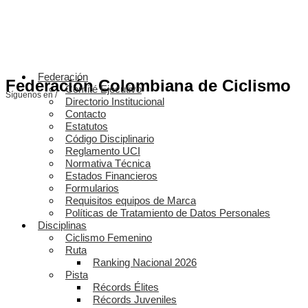
Federación
Federación Colombiana de Ciclismo
Comité Ejecutivo
Síguenos en /
Directorio Institucional
Contacto
Estatutos
Código Disciplinario
Reglamento UCI
Normativa Técnica
Estados Financieros
Formularios
Requisitos equipos de Marca
Políticas de Tratamiento de Datos Personales
Disciplinas
Ciclismo Femenino
Ruta
Ranking Nacional 2026
Pista
Récords Élites
Récords Juveniles