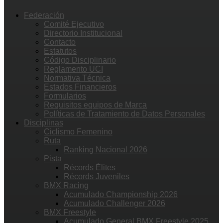
Federación
Comité Ejecutivo
Directorio Institucional
Contacto
Estatutos
Código Disciplinario
Reglamento UCI
Normativa Técnica
Estados Financieros
Formularios
Requisitos equipos de Marca
Políticas de Tratamiento de Datos Personales
Disciplinas
Ciclismo Femenino
Ruta
Ranking Nacional 2026
Pista
Récords Élites
Récords Juveniles
BMX Racing
Acumulado Championship 2026
Acumulado Challenger 2026
BMX Freestyle
Acumulado General BMX Freestyle 2025