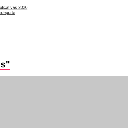
plicativas 2026
ndeporte
es"