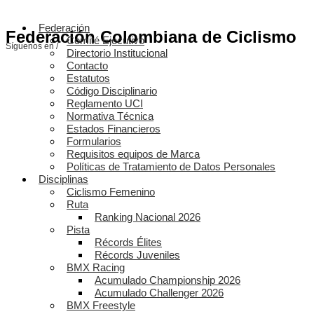
Federación
Federación Colombiana de Ciclismo
Comité Ejecutivo
Síguenos en /
Directorio Institucional
Contacto
Estatutos
Código Disciplinario
Reglamento UCI
Normativa Técnica
Estados Financieros
Formularios
Requisitos equipos de Marca
Políticas de Tratamiento de Datos Personales
Disciplinas
Ciclismo Femenino
Ruta
Ranking Nacional 2026
Pista
Récords Élites
Récords Juveniles
BMX Racing
Acumulado Championship 2026
Acumulado Challenger 2026
BMX Freestyle