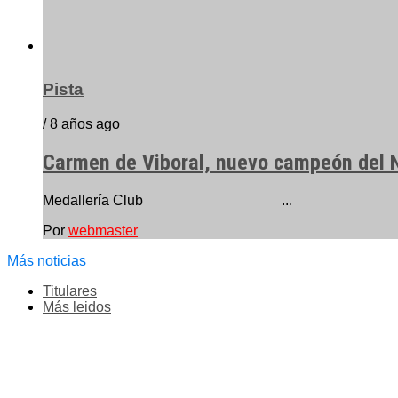
Pista
/ 8 años ago
Carmen de Viboral, nuevo campeón del N
Medallería Club ...
Por
webmaster
Más noticias
Titulares
Más leidos