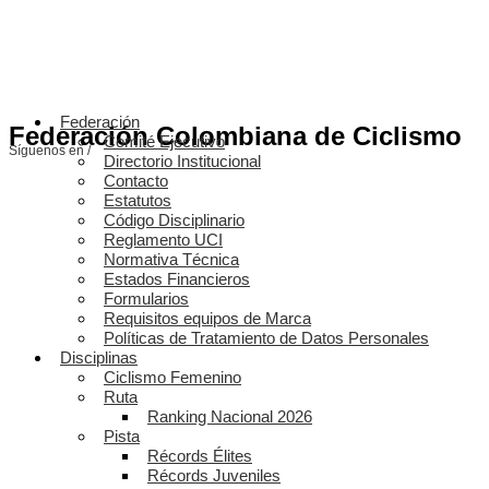
Federación
Federación Colombiana de Ciclismo
Comité Ejecutivo
Síguenos en /
Directorio Institucional
Contacto
Estatutos
Código Disciplinario
Reglamento UCI
Normativa Técnica
Estados Financieros
Formularios
Requisitos equipos de Marca
Políticas de Tratamiento de Datos Personales
Disciplinas
Ciclismo Femenino
Ruta
Ranking Nacional 2026
Pista
Récords Élites
Récords Juveniles