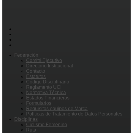
Federación
Comité Ejecutivo
Directorio Institucional
Contacto
Estatutos
Código Disciplinario
Reglamento UCI
Normativa Técnica
Estados Financieros
Formularios
Requisitos equipos de Marca
Políticas de Tratamiento de Datos Personales
Disciplinas
Ciclismo Femenino
Ruta