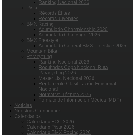
Ranking Nacional 2026
Pista
Récords Élites
Récords Juveniles
BMX Racing
Acumulado Championship 2026
Acumulado Challenger 2026
BMX Freestyle
Acumulado General BMX Freestyle 2025
Mountain Bike
Paracycling
Ranking Nacional 2026
Resultados Copa Nacional Ruta
Paracycling 2026
Master List Nacional 2026
Reglamento Clasificación Funcional
Nacional
Normativa Técnica 2026
Formato de Información Médica (MDF)
Noticias
Nuestros Campeones
Calendarios
Calendario FCC 2026
Calendario Pista 2026
Calendario BMX Racing 2026