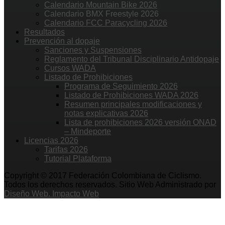
Calendario Mountain Bike 2026
Calendario BMX Freestyle 2026
Calendario FCC Paracycling 2026
Resultados
Prevención al dopaje
Sanciones y Suspensiones
Reglamento del Tribunal Disciplinario Antidopaje
Cursos WADA
Listado de Prohibiciones
Programa de Seguimiento 2026
Listado de Prohibiciones WADA 2026
Resumen principales modificaciones y
notas explicativas 2026
Lista de prohibiciones 2026 versión ONAD
– Mindeporte
Licencias 2026
Tarifas 2026
Tutorial Plataforma
Copyright © 2017 Federación Colombiana de Ciclismo.
Todos los derechos reservados. Sitio Web Administrado por
Diseño Web. Impacto Web