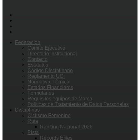
Federación
Comité Ejecutivo
Directorio Institucional
Contacto
Estatutos
Código Disciplinario
Reglamento UCI
Normativa Técnica
Estados Financieros
Formularios
Requisitos equipos de Marca
Políticas de Tratamiento de Datos Personales
Disciplinas
Ciclismo Femenino
Ruta
Ranking Nacional 2026
Pista
Récords Élites