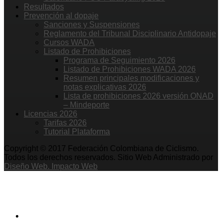
Resultados
Prevención al dopaje
Sanciones y Suspensiones
Reglamento del Tribunal Disciplinario Antidopaje
Cursos WADA
Listado de Prohibiciones
Programa de Seguimiento 2026
Listado de Prohibiciones WADA 2026
Resumen principales modificaciones y
notas explicativas 2026
Lista de prohibiciones 2026 versión ONAD
– Mindeporte
Licencias 2026
Tarifas 2026
Tutorial Plataforma
Copyright © 2017 Federación Colombiana de Ciclismo.
Todos los derechos reservados. Sitio Web Administrado por
Diseño Web. Impacto Web