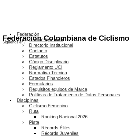
Federación
Federación Colombiana de Ciclismo
Comité Ejecutivo
Síguenos en /
Directorio Institucional
Contacto
Estatutos
Código Disciplinario
Reglamento UCI
Normativa Técnica
Estados Financieros
Formularios
Requisitos equipos de Marca
Políticas de Tratamiento de Datos Personales
Disciplinas
Ciclismo Femenino
Ruta
Ranking Nacional 2026
Pista
Récords Élites
Récords Juveniles