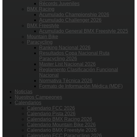
Récords Juveniles
BMX Racing
Acumulado Championship 2026
Acumulado Challenger 2026
BMX Freestyle
Acumulado General BMX Freestyle 2025
Mountain Bike
Paracycling
Ranking Nacional 2026
Resultados Copa Nacional Ruta
Paracycling 2026
Master List Nacional 2026
Reglamento Clasificación Funcional
Nacional
Normativa Técnica 2026
Formato de Información Médica (MDF)
Noticias
Nuestros Campeones
Calendarios
Calendario FCC 2026
Calendario Pista 2026
Calendario BMX Racing 2026
Calendario Mountain Bike 2026
Calendario BMX Freestyle 2026
Calendario FCC Paracycling 2026