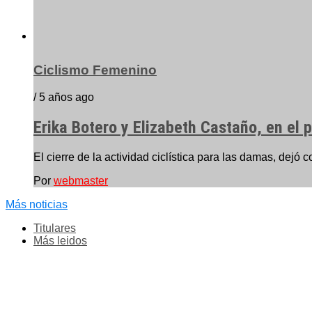
Ciclismo Femenino
/ 5 años ago
Erika Botero y Elizabeth Castaño, en el
El cierre de la actividad ciclística para las damas, dejó c
Por
webmaster
Más noticias
Titulares
Más leidos