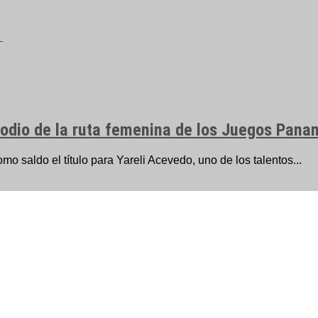
 podio de la ruta femenina de los Juegos Pana
omo saldo el título para Yareli Acevedo, uno de los talentos...