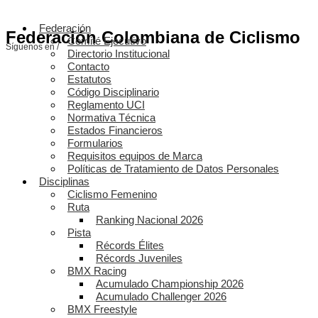
Federación
Federación Colombiana de Ciclismo
Comité Ejecutivo
Síguenos en /
Directorio Institucional
Contacto
Estatutos
Código Disciplinario
Reglamento UCI
Normativa Técnica
Estados Financieros
Formularios
Requisitos equipos de Marca
Políticas de Tratamiento de Datos Personales
Disciplinas
Ciclismo Femenino
Ruta
Ranking Nacional 2026
Pista
Récords Élites
Récords Juveniles
BMX Racing
Acumulado Championship 2026
Acumulado Challenger 2026
BMX Freestyle