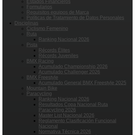
Estados Financieros
Formularios
Requisitos equipos de Marca
Políticas de Tratamiento de Datos Personales
Disciplinas
Ciclismo Femenino
Ruta
Ranking Nacional 2026
Pista
Récords Élites
Récords Juveniles
BMX Racing
Acumulado Championship 2026
Acumulado Challenger 2026
BMX Freestyle
Acumulado General BMX Freestyle 2025
Mountain Bike
Paracycling
Ranking Nacional 2026
Resultados Copa Nacional Ruta
Paracycling 2026
Master List Nacional 2026
Reglamento Clasificación Funcional
Nacional
Normativa Técnica 2026