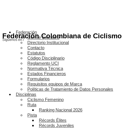
Federación
Federación Colombiana de Ciclismo
Comité Ejecutivo
Síguenos en /
Directorio Institucional
Contacto
Estatutos
Código Disciplinario
Reglamento UCI
Normativa Técnica
Estados Financieros
Formularios
Requisitos equipos de Marca
Políticas de Tratamiento de Datos Personales
Disciplinas
Ciclismo Femenino
Ruta
Ranking Nacional 2026
Pista
Récords Élites
Récords Juveniles