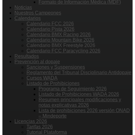
Formato de Información Médica (MDF)
Noticias
Nuestros Campeones
Calendarios
Calendario FCC 2026
Calendario Pista 2026
Calendario BMX Racing 2026
Calendario Mountain Bike 2026
Calendario BMX Freestyle 2026
Calendario FCC Paracycling 2026
Resultados
Prevención al dopaje
Sanciones y Suspensiones
Reglamento del Tribunal Disciplinario Antidopaje
Cursos WADA
Listado de Prohibiciones
Programa de Seguimiento 2026
Listado de Prohibiciones WADA 2026
Resumen principales modificaciones y
notas explicativas 2026
Lista de prohibiciones 2026 versión ONAD
– Mindeporte
Licencias 2026
Tarifas 2026
Tutorial Plataforma