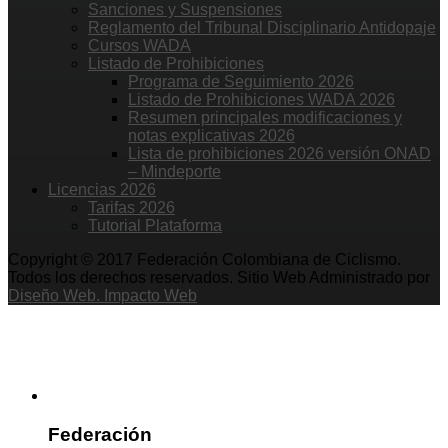
Sanciones y Suspensiones
Reglamento del Tribunal Disciplinario Antidopaje
Cursos WADA
Listado de Prohibiciones
Programa de Seguimiento 2026
Listado de Prohibiciones WADA 2026
Resumen principales modificaciones y
notas explicativas 2026
Lista de prohibiciones 2026 versión ONAD
– Mindeporte
Licencias 2026
Tarifas 2026
Tutorial Plataforma
Copyright © 2017 Federación Colombiana de Ciclismo.
Todos los derechos reservados. Sitio Web Administrado por
Diseño Web. Impacto Web
Federación