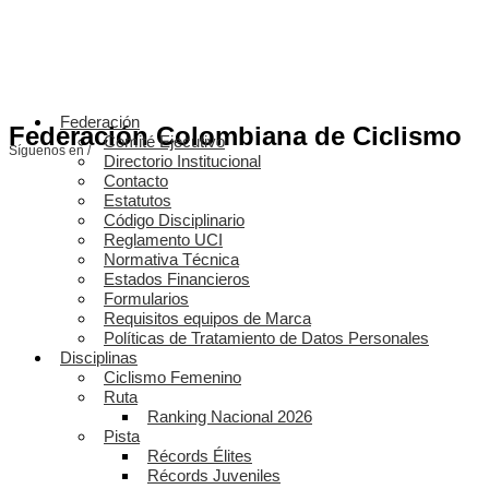
Federación
Federación Colombiana de Ciclismo
Comité Ejecutivo
Síguenos en /
Directorio Institucional
Contacto
Estatutos
Código Disciplinario
Reglamento UCI
Normativa Técnica
Estados Financieros
Formularios
Requisitos equipos de Marca
Políticas de Tratamiento de Datos Personales
Disciplinas
Ciclismo Femenino
Ruta
Ranking Nacional 2026
Pista
Récords Élites
Récords Juveniles