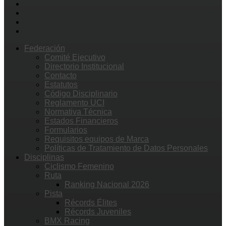
Federación
Comité Ejecutivo
Directorio Institucional
Contacto
Estatutos
Código Disciplinario
Reglamento UCI
Normativa Técnica
Estados Financieros
Formularios
Requisitos equipos de Marca
Políticas de Tratamiento de Datos Personales
Disciplinas
Ciclismo Femenino
Ruta
Ranking Nacional 2026
Pista
Récords Élites
Récords Juveniles
BMX Racing