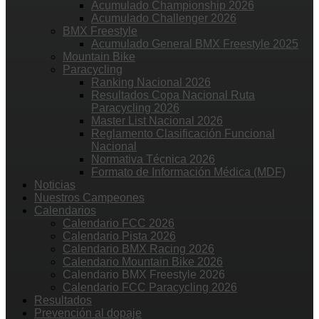
Acumulado Championship 2026
Acumulado Challenger 2026
BMX Freestyle
Acumulado General BMX Freestyle 2025
Mountain Bike
Paracycling
Ranking Nacional 2026
Resultados Copa Nacional Ruta
Paracycling 2026
Master List Nacional 2026
Reglamento Clasificación Funcional
Nacional
Normativa Técnica 2026
Formato de Información Médica (MDF)
Noticias
Nuestros Campeones
Calendarios
Calendario FCC 2026
Calendario Pista 2026
Calendario BMX Racing 2026
Calendario Mountain Bike 2026
Calendario BMX Freestyle 2026
Calendario FCC Paracycling 2026
Resultados
Prevención al dopaje