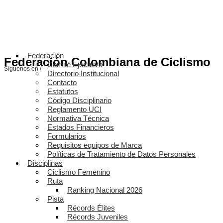
Federación
Federación Colombiana de Ciclismo
Comité Ejecutivo
Síguenos en /
Directorio Institucional
Contacto
Estatutos
Código Disciplinario
Reglamento UCI
Normativa Técnica
Estados Financieros
Formularios
Requisitos equipos de Marca
Políticas de Tratamiento de Datos Personales
Disciplinas
Ciclismo Femenino
Ruta
Ranking Nacional 2026
Pista
Récords Élites
Récords Juveniles