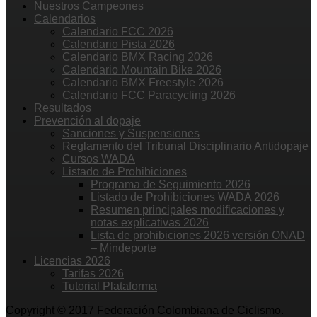
Nuestros Campeones
Calendarios
Calendario FCC 2026
Calendario Pista 2026
Calendario BMX Racing 2026
Calendario Mountain Bike 2026
Calendario BMX Freestyle 2026
Calendario FCC Paracycling 2026
Resultados
Prevención al dopaje
Sanciones y Suspensiones
Reglamento del Tribunal Disciplinario Antidopaje
Cursos WADA
Listado de Prohibiciones
Programa de Seguimiento 2026
Listado de Prohibiciones WADA 2026
Resumen principales modificaciones y
notas explicativas 2026
Lista de prohibiciones 2026 versión ONAD
– Mindeporte
Licencias 2026
Tarifas 2026
Tutorial Plataforma
Copyright © 2017 Federación Colombiana de Ciclismo.