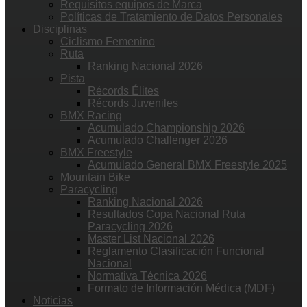
Requisitos equipos de Marca
Políticas de Tratamiento de Datos Personales
Disciplinas
Ciclismo Femenino
Ruta
Ranking Nacional 2026
Pista
Récords Élites
Récords Juveniles
BMX Racing
Acumulado Championship 2026
Acumulado Challenger 2026
BMX Freestyle
Acumulado General BMX Freestyle 2025
Mountain Bike
Paracycling
Ranking Nacional 2026
Resultados Copa Nacional Ruta
Paracycling 2026
Master List Nacional 2026
Reglamento Clasificación Funcional
Nacional
Normativa Técnica 2026
Formato de Información Médica (MDF)
Noticias