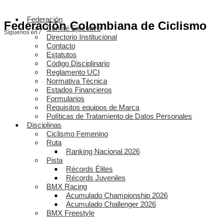
Federación
Federación Colombiana de Ciclismo
Comité Ejecutivo
Síguenos en /
Directorio Institucional
Contacto
Estatutos
Código Disciplinario
Reglamento UCI
Normativa Técnica
Estados Financieros
Formularios
Requisitos equipos de Marca
Políticas de Tratamiento de Datos Personales
Disciplinas
Ciclismo Femenino
Ruta
Ranking Nacional 2026
Pista
Récords Élites
Récords Juveniles
BMX Racing
Acumulado Championship 2026
Acumulado Challenger 2026
BMX Freestyle