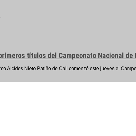
 primeros títulos del Campeonato Nacional de 
mo Alcides Nieto Patiño de Cali comenzó este jueves el Campe