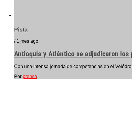
Pista
/ 1 mes ago
Antioquia y Atlántico se adjudicaron los
Con una intensa jornada de competencias en el Velódro
Por
prensa