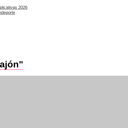
plicativas 2026
ndeporte
Pajón"