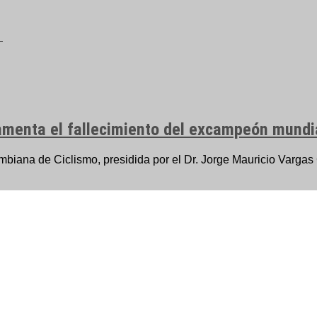
amenta el fallecimiento del excampeón mundi
iana de Ciclismo, presidida por el Dr. Jorge Mauricio Vargas C