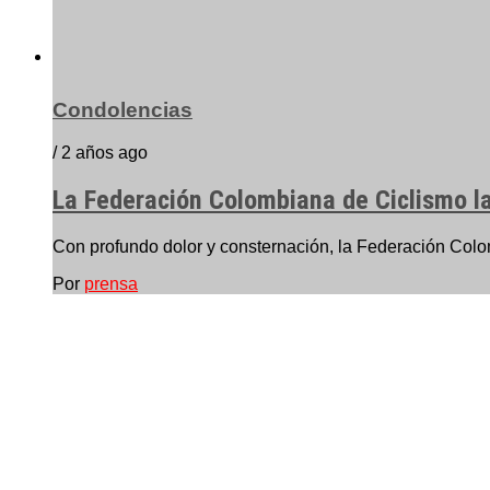
Condolencias
/ 2 años ago
La Federación Colombiana de Ciclismo l
Con profundo dolor y consternación, la Federación Colomb
Por
prensa