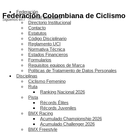
Federación
Federación Colombiana de Ciclismo
Comité Ejecutivo
Síguenos en /
Directorio Institucional
Contacto
Estatutos
Código Disciplinario
Reglamento UCI
Normativa Técnica
Estados Financieros
Formularios
Requisitos equipos de Marca
Políticas de Tratamiento de Datos Personales
Disciplinas
Ciclismo Femenino
Ruta
Ranking Nacional 2026
Pista
Récords Élites
Récords Juveniles
BMX Racing
Acumulado Championship 2026
Acumulado Challenger 2026
BMX Freestyle