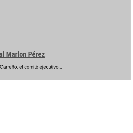
al Marlon Pérez
arreño, el comité ejecutivo...