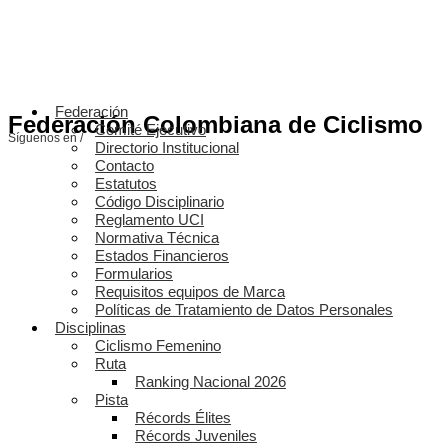
Federación
Federación Colombiana de Ciclismo
Comité Ejecutivo
Síguenos en /
Directorio Institucional
Contacto
Estatutos
Código Disciplinario
Reglamento UCI
Normativa Técnica
Estados Financieros
Formularios
Requisitos equipos de Marca
Políticas de Tratamiento de Datos Personales
Disciplinas
Ciclismo Femenino
Ruta
Ranking Nacional 2026
Pista
Récords Élites
Récords Juveniles