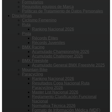
Formularios
Requisitos equipos de Marca
Políticas de Tratamiento de Datos Personales
Disciplinas
Ciclismo Femenino
Ruta
Ranking Nacional 2026
Pista
Récords Élites
Récords Juveniles
BMX Racing
Acumulado Championship 2026
Acumulado Challenger 2026
BMX Freestyle
Acumulado General BMX Freestyle 2025
Mountain Bike
Paracycling
Ranking Nacional 2026
Resultados Copa Nacional Ruta
Paracycling 2026
Master List Nacional 2026
Reglamento Clasificación Funcional
Nacional
Normativa Técnica 2026
Formato de Información Médica (MDF)