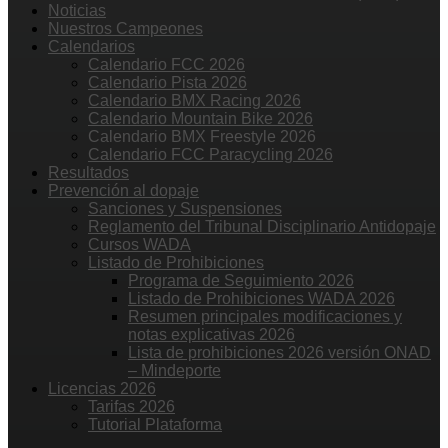
Noticias
Nuestros Campeones
Calendarios
Calendario FCC 2026
Calendario Pista 2026
Calendario BMX Racing 2026
Calendario Mountain Bike 2026
Calendario BMX Freestyle 2026
Calendario FCC Paracycling 2026
Resultados
Prevención al dopaje
Sanciones y Suspensiones
Reglamento del Tribunal Disciplinario Antidopaje
Cursos WADA
Listado de Prohibiciones
Programa de Seguimiento 2026
Listado de Prohibiciones WADA 2026
Resumen principales modificaciones y
notas explicativas 2026
Lista de prohibiciones 2026 versión ONAD
– Mindeporte
Licencias 2026
Tarifas 2026
Tutorial Plataforma