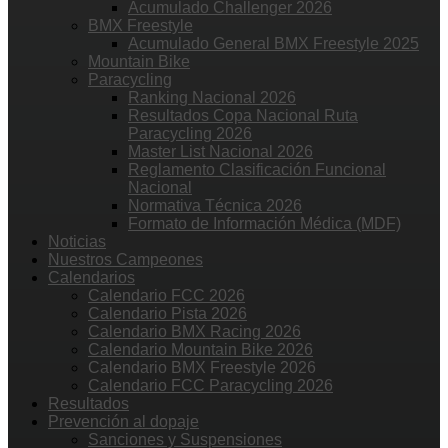
Acumulado Challenger 2026
BMX Freestyle
Acumulado General BMX Freestyle 2025
Mountain Bike
Paracycling
Ranking Nacional 2026
Resultados Copa Nacional Ruta
Paracycling 2026
Master List Nacional 2026
Reglamento Clasificación Funcional
Nacional
Normativa Técnica 2026
Formato de Información Médica (MDF)
Noticias
Nuestros Campeones
Calendarios
Calendario FCC 2026
Calendario Pista 2026
Calendario BMX Racing 2026
Calendario Mountain Bike 2026
Calendario BMX Freestyle 2026
Calendario FCC Paracycling 2026
Resultados
Prevención al dopaje
Sanciones y Suspensiones