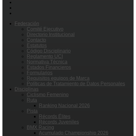
Federación
Comité Ejecutivo
Directorio Institucional
Contacto
Estatutos
Código Disciplinario
Reglamento UCI
Normativa Técnica
Estados Financieros
Formularios
Requisitos equipos de Marca
Políticas de Tratamiento de Datos Personales
Disciplinas
Ciclismo Femenino
Ruta
Ranking Nacional 2026
Pista
Récords Élites
Récords Juveniles
BMX Racing
Acumulado Championship 2026