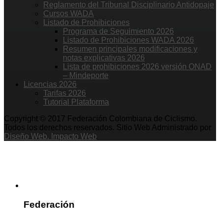
Reglamento del Tribunal Disciplinario Antidopaje
Cursos WADA
Listado de Prohibiciones
Programa de Seguimiento 2026
Listado de Prohibiciones WADA 2026
Resumen principales modificaciones y
notas explicativas 2026
Lista de prohibiciones 2026 versión ONAD
– Mindeporte
Licencias 2026
Tarifas 2026
Tutorial Plataforma
Copyright © 2017 Federación Colombiana de Ciclismo.
Todos los derechos reservados. Sitio Web Administrado por
Diseño Web. Impacto Web
Federación