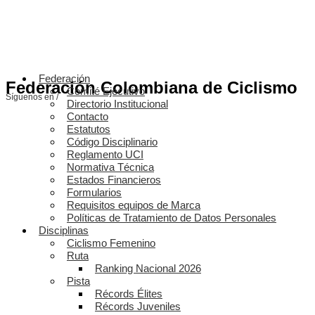
Federación
Federación Colombiana de Ciclismo
Comité Ejecutivo
Síguenos en /
Directorio Institucional
Contacto
Estatutos
Código Disciplinario
Reglamento UCI
Normativa Técnica
Estados Financieros
Formularios
Requisitos equipos de Marca
Políticas de Tratamiento de Datos Personales
Disciplinas
Ciclismo Femenino
Ruta
Ranking Nacional 2026
Pista
Récords Élites
Récords Juveniles