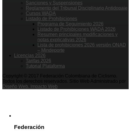
Sanciones y Suspensiones
Reglamento del Tribunal Disciplinario Antidopaje
Cursos WADA
Listado de Prohibiciones
Programa de Seguimiento 2026
Listado de Prohibiciones WADA 2026
Resumen principales modificaciones y
notas explicativas 2026
Lista de prohibiciones 2026 versión ONAD
– Mindeporte
Licencias 2026
Tarifas 2026
Tutorial Plataforma
Copyright © 2017 Federación Colombiana de Ciclismo.
Todos los derechos reservados. Sitio Web Administrado por
Diseño Web. Impacto Web
Federación