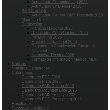
Acumulado Championship 2026
Acumulado Challenger 2026
BMX Freestyle
Acumulado General BMX Freestyle 2025
Mountain Bike
Paracycling
Ranking Nacional 2026
Resultados Copa Nacional Ruta
Paracycling 2026
Master List Nacional 2026
Reglamento Clasificación Funcional
Nacional
Normativa Técnica 2026
Formato de Información Médica (MDF)
Noticias
Nuestros Campeones
Calendarios
Calendario FCC 2026
Calendario Pista 2026
Calendario BMX Racing 2026
Calendario Mountain Bike 2026
Calendario BMX Freestyle 2026
Calendario FCC Paracycling 2026
Resultados
Prevención al dopaje