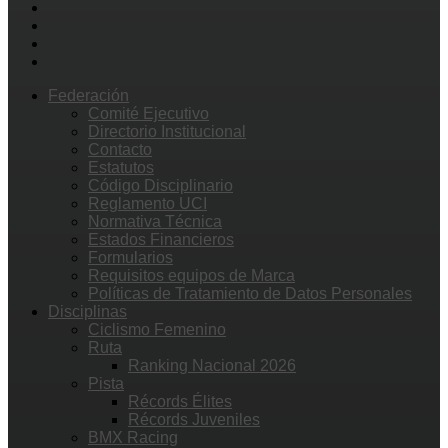
Federación
Comité Ejecutivo
Directorio Institucional
Contacto
Estatutos
Código Disciplinario
Reglamento UCI
Normativa Técnica
Estados Financieros
Formularios
Requisitos equipos de Marca
Políticas de Tratamiento de Datos Personales
Disciplinas
Ciclismo Femenino
Ruta
Ranking Nacional 2026
Pista
Récords Élites
Récords Juveniles
BMX Racing