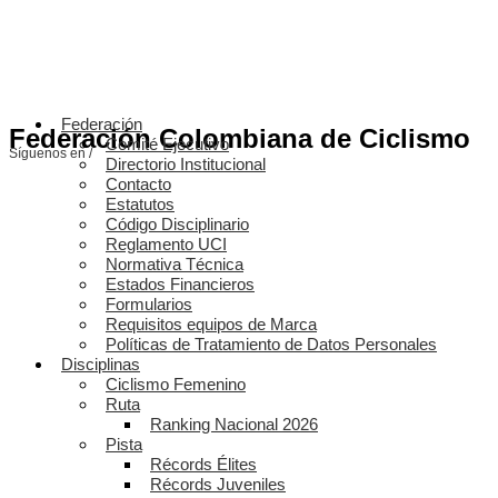
Federación
Federación Colombiana de Ciclismo
Comité Ejecutivo
Síguenos en /
Directorio Institucional
Contacto
Estatutos
Código Disciplinario
Reglamento UCI
Normativa Técnica
Estados Financieros
Formularios
Requisitos equipos de Marca
Políticas de Tratamiento de Datos Personales
Disciplinas
Ciclismo Femenino
Ruta
Ranking Nacional 2026
Pista
Récords Élites
Récords Juveniles