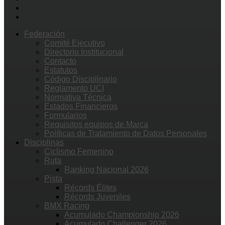
Federación
Comité Ejecutivo
Directorio Institucional
Contacto
Estatutos
Código Disciplinario
Reglamento UCI
Normativa Técnica
Estados Financieros
Formularios
Requisitos equipos de Marca
Políticas de Tratamiento de Datos Personales
Disciplinas
Ciclismo Femenino
Ruta
Ranking Nacional 2026
Pista
Récords Élites
Récords Juveniles
BMX Racing
Acumulado Championship 2026
Acumulado Challenger 2026