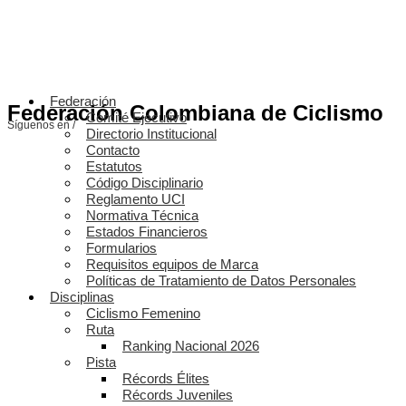
Federación
Federación Colombiana de Ciclismo
Comité Ejecutivo
Síguenos en /
Directorio Institucional
Contacto
Estatutos
Código Disciplinario
Reglamento UCI
Normativa Técnica
Estados Financieros
Formularios
Requisitos equipos de Marca
Políticas de Tratamiento de Datos Personales
Disciplinas
Ciclismo Femenino
Ruta
Ranking Nacional 2026
Pista
Récords Élites
Récords Juveniles