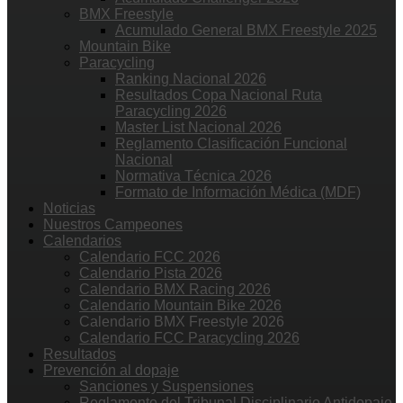
BMX Freestyle
Acumulado General BMX Freestyle 2025
Mountain Bike
Paracycling
Ranking Nacional 2026
Resultados Copa Nacional Ruta
Paracycling 2026
Master List Nacional 2026
Reglamento Clasificación Funcional
Nacional
Normativa Técnica 2026
Formato de Información Médica (MDF)
Noticias
Nuestros Campeones
Calendarios
Calendario FCC 2026
Calendario Pista 2026
Calendario BMX Racing 2026
Calendario Mountain Bike 2026
Calendario BMX Freestyle 2026
Calendario FCC Paracycling 2026
Resultados
Prevención al dopaje
Sanciones y Suspensiones
Reglamento del Tribunal Disciplinario Antidopaje