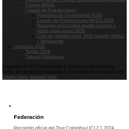
Cursos WADA
Listado de Prohibiciones
Programa de Seguimiento 2026
Listado de Prohibiciones WADA 2026
Resumen principales modificaciones y
notas explicativas 2026
Lista de prohibiciones 2026 versión ONAD
– Mindeporte
Licencias 2026
Tarifas 2026
Tutorial Plataforma
Copyright © 2017 Federación Colombiana de Ciclismo.
Todos los derechos reservados. Sitio Web Administrado por
Diseño Web. Impacto Web
Federación
Recorrido oficial del Tour Colombia UCI 2.1 2024