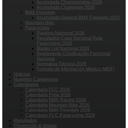
Acumulado Championship 2026
Acumulado Challenger 2026
BMX Freestyle
Acumulado General BMX Freestyle 2025
Mountain Bike
Paracycling
Ranking Nacional 2026
Resultados Copa Nacional Ruta
Paracycling 2026
Master List Nacional 2026
Reglamento Clasificación Funcional
Nacional
Normativa Técnica 2026
Formato de Información Médica (MDF)
Noticias
Nuestros Campeones
Calendarios
Calendario FCC 2026
Calendario Pista 2026
Calendario BMX Racing 2026
Calendario Mountain Bike 2026
Calendario BMX Freestyle 2026
Calendario FCC Paracycling 2026
Resultados
Prevención al dopaje