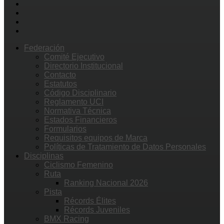
Federación
Comité Ejecutivo
Directorio Institucional
Contacto
Estatutos
Código Disciplinario
Reglamento UCI
Normativa Técnica
Estados Financieros
Formularios
Requisitos equipos de Marca
Políticas de Tratamiento de Datos Personales
Disciplinas
Ciclismo Femenino
Ruta
Ranking Nacional 2026
Pista
Récords Élites
Récords Juveniles
BMX Racing