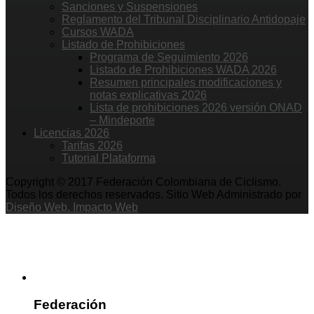
Sanciones y Suspensiones
Reglamento del Tribunal Disciplinario Antidopaje
Cursos WADA
Listado de Prohibiciones
Programa de Seguimiento 2026
Listado de Prohibiciones WADA 2026
Resumen principales modificaciones y
notas explicativas 2026
Lista de prohibiciones 2026 versión ONAD
– Mindeporte
Licencias 2026
Tarifas 2026
Tutorial Plataforma
Copyright © 2017 Federación Colombiana de Ciclismo.
Todos los derechos reservados. Sitio Web Administrado por
Diseño Web. Impacto Web
Federación