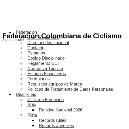
Federación
Federación Colombiana de Ciclismo
Comité Ejecutivo
Síguenos en /
Directorio Institucional
Contacto
Estatutos
Código Disciplinario
Reglamento UCI
Normativa Técnica
Estados Financieros
Formularios
Requisitos equipos de Marca
Políticas de Tratamiento de Datos Personales
Disciplinas
Ciclismo Femenino
Ruta
Ranking Nacional 2026
Pista
Récords Élites
Récords Juveniles