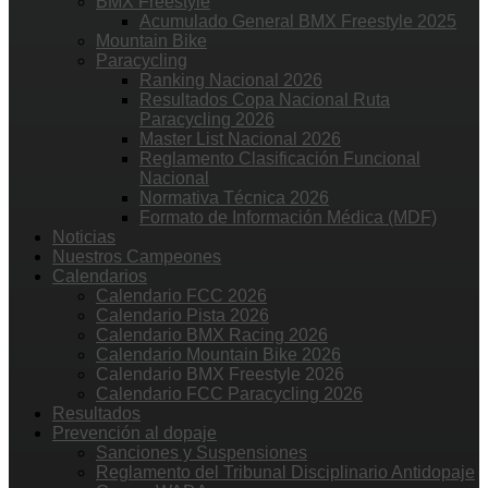
BMX Freestyle
Acumulado General BMX Freestyle 2025
Mountain Bike
Paracycling
Ranking Nacional 2026
Resultados Copa Nacional Ruta
Paracycling 2026
Master List Nacional 2026
Reglamento Clasificación Funcional
Nacional
Normativa Técnica 2026
Formato de Información Médica (MDF)
Noticias
Nuestros Campeones
Calendarios
Calendario FCC 2026
Calendario Pista 2026
Calendario BMX Racing 2026
Calendario Mountain Bike 2026
Calendario BMX Freestyle 2026
Calendario FCC Paracycling 2026
Resultados
Prevención al dopaje
Sanciones y Suspensiones
Reglamento del Tribunal Disciplinario Antidopaje