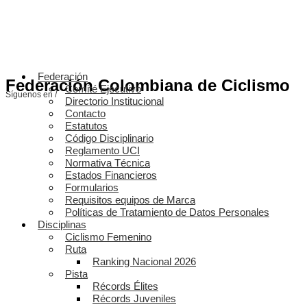
Federación
Federación Colombiana de Ciclismo
Comité Ejecutivo
Síguenos en /
Directorio Institucional
Contacto
Estatutos
Código Disciplinario
Reglamento UCI
Normativa Técnica
Estados Financieros
Formularios
Requisitos equipos de Marca
Políticas de Tratamiento de Datos Personales
Disciplinas
Ciclismo Femenino
Ruta
Ranking Nacional 2026
Pista
Récords Élites
Récords Juveniles