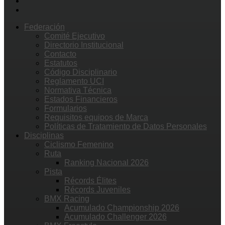
Federación
Comité Ejecutivo
Directorio Institucional
Contacto
Estatutos
Código Disciplinario
Reglamento UCI
Normativa Técnica
Estados Financieros
Formularios
Requisitos equipos de Marca
Políticas de Tratamiento de Datos Personales
Disciplinas
Ciclismo Femenino
Ruta
Ranking Nacional 2026
Pista
Récords Élites
Récords Juveniles
BMX Racing
Acumulado Championship 2026
Acumulado Challenger 2026