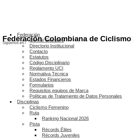
Federación
Federación Colombiana de Ciclismo
Comité Ejecutivo
Síguenos en /
Directorio Institucional
Contacto
Estatutos
Código Disciplinario
Reglamento UCI
Normativa Técnica
Estados Financieros
Formularios
Requisitos equipos de Marca
Políticas de Tratamiento de Datos Personales
Disciplinas
Ciclismo Femenino
Ruta
Ranking Nacional 2026
Pista
Récords Élites
Récords Juveniles