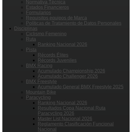
Normativa Técnica
Estados Financieros
Formularios
Requisitos equipos de Marca
Políticas de Tratamiento de Datos Personales
Disciplinas
Ciclismo Femenino
Ruta
Ranking Nacional 2026
Pista
Récords Élites
Récords Juveniles
BMX Racing
Acumulado Championship 2026
Acumulado Challenger 2026
BMX Freestyle
Acumulado General BMX Freestyle 2025
Mountain Bike
Paracycling
Ranking Nacional 2026
Resultados Copa Nacional Ruta
Paracycling 2026
Master List Nacional 2026
Reglamento Clasificación Funcional
Nacional