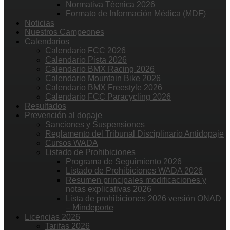
Normativa Técnica 2026
Formato de Información Médica (MDF)
Noticias
Nuestros Campeones
Calendarios
Calendario FCC 2026
Calendario Pista 2026
Calendario BMX Racing 2026
Calendario Mountain Bike 2026
Calendario BMX Freestyle 2026
Calendario FCC Paracycling 2026
Resultados
Prevención al dopaje
Sanciones y Suspensiones
Reglamento del Tribunal Disciplinario Antidopaje
Cursos WADA
Listado de Prohibiciones
Programa de Seguimiento 2026
Listado de Prohibiciones WADA 2026
Resumen principales modificaciones y
notas explicativas 2026
Lista de prohibiciones 2026 versión ONAD
– Mindeporte
Licencias 2026
Tarifas 2026