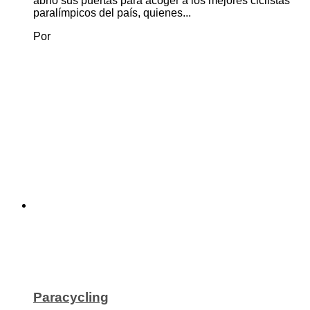
abrió sus puertas para acoger a los mejores ciclistas
paralímpicos del país, quienes...
Por
Paracycling