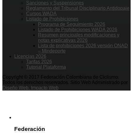
Sanciones y Suspensiones
Reglamento del Tribunal Disciplinario Antidopaje
Cursos WADA
Listado de Prohibiciones
Programa de Seguimiento 2026
Listado de Prohibiciones WADA 2026
Resumen principales modificaciones y
notas explicativas 2026
Lista de prohibiciones 2026 versión ONAD
– Mindeporte
Licencias 2026
Tarifas 2026
Tutorial Plataforma
Copyright © 2017 Federación Colombiana de Ciclismo.
Todos los derechos reservados. Sitio Web Administrado por
Diseño Web. Impacto Web
Federación