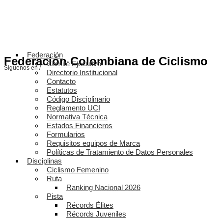
Federación
Federación Colombiana de Ciclismo
Comité Ejecutivo
Síguenos en /
Directorio Institucional
Contacto
Estatutos
Código Disciplinario
Reglamento UCI
Normativa Técnica
Estados Financieros
Formularios
Requisitos equipos de Marca
Políticas de Tratamiento de Datos Personales
Disciplinas
Ciclismo Femenino
Ruta
Ranking Nacional 2026
Pista
Récords Élites
Récords Juveniles