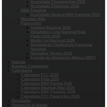
Acumulado Championship 2026
Acumulado Challenger 2026
BMX Freestyle
Acumulado General BMX Freestyle 2025
Mountain Bike
Paracycling
Ranking Nacional 2026
Resultados Copa Nacional Ruta
Paracycling 2026
Master List Nacional 2026
Reglamento Clasificación Funcional
Nacional
Normativa Técnica 2026
Formato de Información Médica (MDF)
Noticias
Nuestros Campeones
Calendarios
Calendario FCC 2026
Calendario Pista 2026
Calendario BMX Racing 2026
Calendario Mountain Bike 2026
Calendario BMX Freestyle 2026
Calendario FCC Paracycling 2026
Resultados
Prevención al dopaje