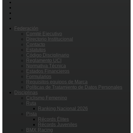
Federación
Comité Ejecutivo
Directorio Institucional
Contacto
Estatutos
Código Disciplinario
Reglamento UCI
Normativa Técnica
Estados Financieros
Formularios
Requisitos equipos de Marca
Políticas de Tratamiento de Datos Personales
Disciplinas
Ciclismo Femenino
Ruta
Ranking Nacional 2026
Pista
Récords Élites
Récords Juveniles
BMX Racing