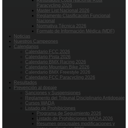
Resultados Copa Nacional Ruta
Paracycling 2026
Master List Nacional 2026
Reglamento Clasificación Funcional
Nacional
Normativa Técnica 2026
Formato de Información Médica (MDF)
Noticias
Nuestros Campeones
Calendarios
Calendario FCC 2026
Calendario Pista 2026
Calendario BMX Racing 2026
Calendario Mountain Bike 2026
Calendario BMX Freestyle 2026
Calendario FCC Paracycling 2026
Resultados
Prevención al dopaje
Sanciones y Suspensiones
Reglamento del Tribunal Disciplinario Antidopaje
Cursos WADA
Listado de Prohibiciones
Programa de Seguimiento 2026
Listado de Prohibiciones WADA 2026
Resumen principales modificaciones y