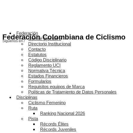
Federación
Federación Colombiana de Ciclismo
Comité Ejecutivo
Síguenos en /
Directorio Institucional
Contacto
Estatutos
Código Disciplinario
Reglamento UCI
Normativa Técnica
Estados Financieros
Formularios
Requisitos equipos de Marca
Políticas de Tratamiento de Datos Personales
Disciplinas
Ciclismo Femenino
Ruta
Ranking Nacional 2026
Pista
Récords Élites
Récords Juveniles