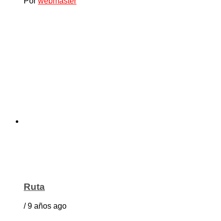
Por
webmaster
Ruta
/ 9 años ago