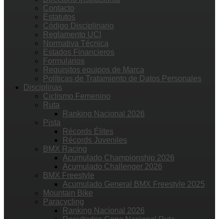
Contacto
Estatutos
Código Disciplinario
Reglamento UCI
Normativa Técnica
Estados Financieros
Formularios
Requisitos equipos de Marca
Políticas de Tratamiento de Datos Personales
Disciplinas
Ciclismo Femenino
Ruta
Ranking Nacional 2026
Pista
Récords Élites
Récords Juveniles
BMX Racing
Acumulado Championship 2026
Acumulado Challenger 2026
BMX Freestyle
Acumulado General BMX Freestyle 2025
Mountain Bike
Paracycling
Ranking Nacional 2026