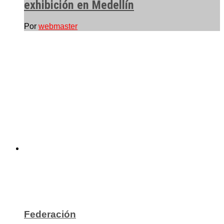
exhibición en Medellín
Por
webmaster
Federación