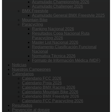
Acumulado Championship 2026
Acumulado Challenger 2026
BMX Freestyle
Acumulado General BMX Freestyle 2025
Mountain Bike
Paracycling
Ranking Nacional 2026
Resultados Copa Nacional Ruta
Paracycling 2026
Master List Nacional 2026
Reglamento Clasificación Funcional
Nacional
Normativa Técnica 2026
Formato de Información Médica (MDF)
Noticias
Nuestros Campeones
Calendarios
Calendario FCC 2026
Calendario Pista 2026
Calendario BMX Racing 2026
Calendario Mountain Bike 2026
Calendario BMX Freestyle 2026
Calendario FCC Paracycling 2026
Resultados
Prevención al dopaje