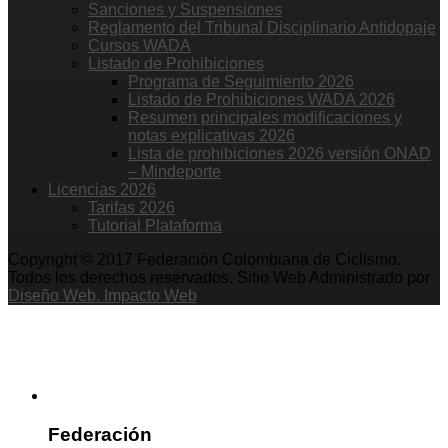
Sanciones y Suspensiones
Reglamento del Tribunal Disciplinario Antidopaje
Cursos WADA
Listado de Prohibiciones
Programa de Seguimiento 2026
Listado de Prohibiciones WADA 2026
Resumen principales modificaciones y
notas explicativas 2026
Lista de prohibiciones 2026 versión ONAD
– Mindeporte
Licencias 2026
Tarifas 2026
Tutorial Plataforma
Copyright © 2017 Federación Colombiana de Ciclismo.
Todos los derechos reservados. Sitio Web Administrado por
Diseño Web. Impacto Web
Federación