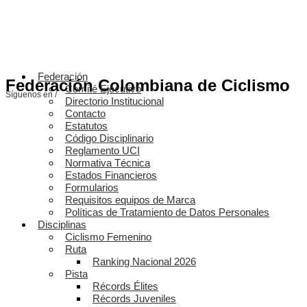
Federación
Federación Colombiana de Ciclismo
Comité Ejecutivo
Síguenos en /
Directorio Institucional
Contacto
Estatutos
Código Disciplinario
Reglamento UCI
Normativa Técnica
Estados Financieros
Formularios
Requisitos equipos de Marca
Políticas de Tratamiento de Datos Personales
Disciplinas
Ciclismo Femenino
Ruta
Ranking Nacional 2026
Pista
Récords Élites
Récords Juveniles