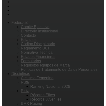
Federación
Comité Ejecutivo
Directorio Institucional
Contacto
Estatutos
Código Disciplinario
Reglamento UCI
Normativa Técnica
Estados Financieros
Formularios
Requisitos equipos de Marca
Políticas de Tratamiento de Datos Personales
Disciplinas
Ciclismo Femenino
Ruta
Ranking Nacional 2026
Pista
Récords Élites
Récords Juveniles
BMX Racing