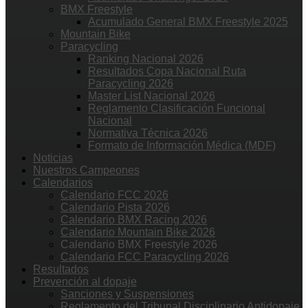
BMX Freestyle
Acumulado General BMX Freestyle 2025
Mountain Bike
Paracycling
Ranking Nacional 2026
Resultados Copa Nacional Ruta
Paracycling 2026
Master List Nacional 2026
Reglamento Clasificación Funcional
Nacional
Normativa Técnica 2026
Formato de Información Médica (MDF)
Noticias
Nuestros Campeones
Calendarios
Calendario FCC 2026
Calendario Pista 2026
Calendario BMX Racing 2026
Calendario Mountain Bike 2026
Calendario BMX Freestyle 2026
Calendario FCC Paracycling 2026
Resultados
Prevención al dopaje
Sanciones y Suspensiones
Reglamento del Tribunal Disciplinario Antidopaje