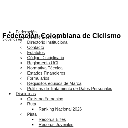
Federación
Federación Colombiana de Ciclismo
Comité Ejecutivo
Síguenos en /
Directorio Institucional
Contacto
Estatutos
Código Disciplinario
Reglamento UCI
Normativa Técnica
Estados Financieros
Formularios
Requisitos equipos de Marca
Políticas de Tratamiento de Datos Personales
Disciplinas
Ciclismo Femenino
Ruta
Ranking Nacional 2026
Pista
Récords Élites
Récords Juveniles