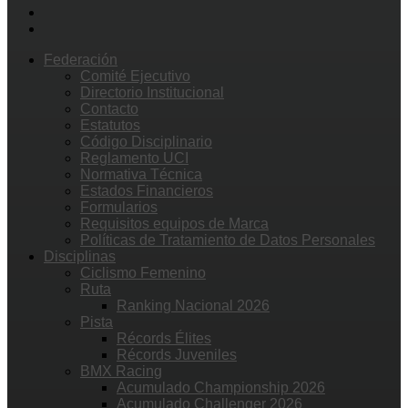
Federación
Comité Ejecutivo
Directorio Institucional
Contacto
Estatutos
Código Disciplinario
Reglamento UCI
Normativa Técnica
Estados Financieros
Formularios
Requisitos equipos de Marca
Políticas de Tratamiento de Datos Personales
Disciplinas
Ciclismo Femenino
Ruta
Ranking Nacional 2026
Pista
Récords Élites
Récords Juveniles
BMX Racing
Acumulado Championship 2026
Acumulado Challenger 2026