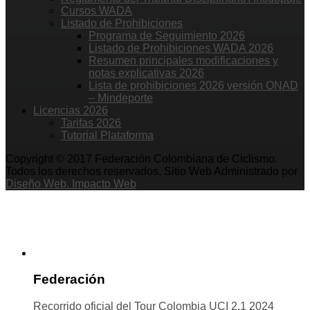
Cursos WADA
Listado de Prohibiciones
Programa de Seguimiento 2026
Listado de Prohibiciones WADA 2026
Resumen principales modificaciones y
notas explicativas 2026
Lista de prohibiciones 2026 versión ONAD
– Mindeporte
Licencias 2026
Tarifas 2026
Tutorial Plataforma
Copyright © 2017 Federación Colombiana de Ciclismo.
Todos los derechos reservados. Sitio Web Administrado por
Diseño Web. Impacto Web
Federación
Recorrido oficial del Tour Colombia UCI 2.1 2024