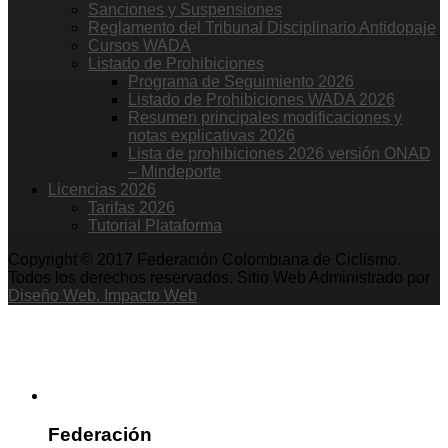
Sanciones y Suspensiones
Reglamento del Tribunal Disciplinario Antidopaje
Cursos WADA
Listado de Prohibiciones
Programa de Seguimiento 2026
Listado de Prohibiciones WADA 2026
Resumen principales modificaciones y
notas explicativas 2026
Lista de prohibiciones 2026 versión ONAD
– Mindeporte
Licencias 2026
Tarifas 2026
Tutorial Plataforma
Copyright © 2017 Federación Colombiana de Ciclismo.
Todos los derechos reservados. Sitio Web Administrado por
Diseño Web. Impacto Web
Federación