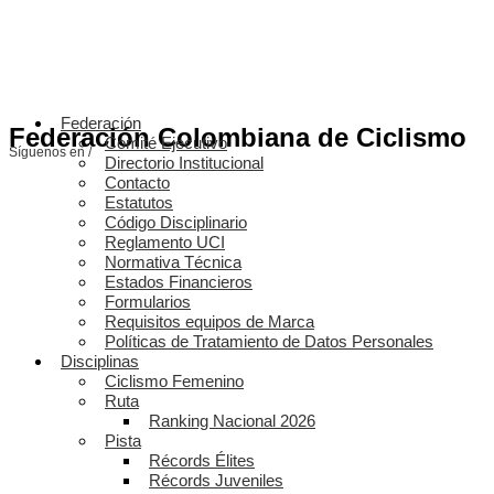
Federación
Federación Colombiana de Ciclismo
Comité Ejecutivo
Síguenos en /
Directorio Institucional
Contacto
Estatutos
Código Disciplinario
Reglamento UCI
Normativa Técnica
Estados Financieros
Formularios
Requisitos equipos de Marca
Políticas de Tratamiento de Datos Personales
Disciplinas
Ciclismo Femenino
Ruta
Ranking Nacional 2026
Pista
Récords Élites
Récords Juveniles