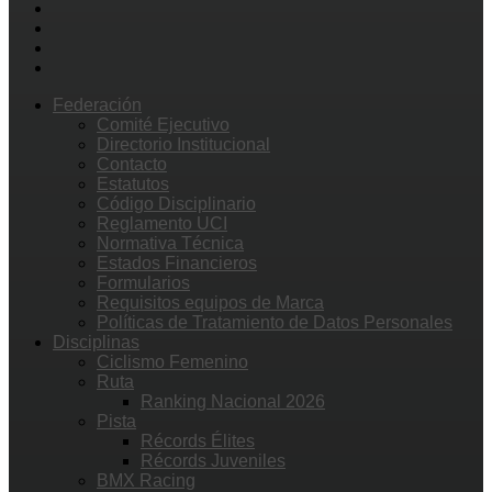
Federación
Comité Ejecutivo
Directorio Institucional
Contacto
Estatutos
Código Disciplinario
Reglamento UCI
Normativa Técnica
Estados Financieros
Formularios
Requisitos equipos de Marca
Políticas de Tratamiento de Datos Personales
Disciplinas
Ciclismo Femenino
Ruta
Ranking Nacional 2026
Pista
Récords Élites
Récords Juveniles
BMX Racing