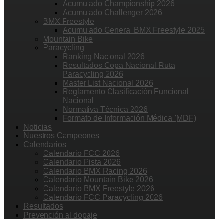
Acumulado Championship 2026
Acumulado Challenger 2026
BMX Freestyle
Acumulado General BMX Freestyle 2025
Mountain Bike
Paracycling
Ranking Nacional 2026
Resultados Copa Nacional Ruta
Paracycling 2026
Master List Nacional 2026
Reglamento Clasificación Funcional
Nacional
Normativa Técnica 2026
Formato de Información Médica (MDF)
Noticias
Nuestros Campeones
Calendarios
Calendario FCC 2026
Calendario Pista 2026
Calendario BMX Racing 2026
Calendario Mountain Bike 2026
Calendario BMX Freestyle 2026
Calendario FCC Paracycling 2026
Resultados
Prevención al dopaje