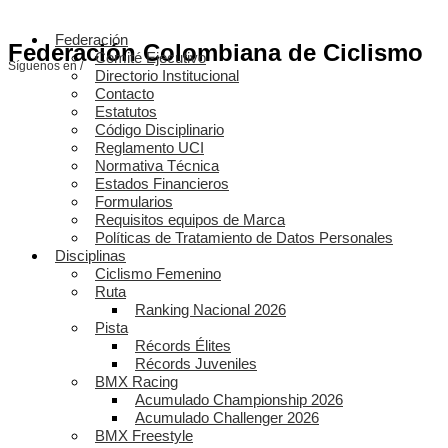
Federación
Federación Colombiana de Ciclismo
Comité Ejecutivo
Síguenos en /
Directorio Institucional
Contacto
Estatutos
Código Disciplinario
Reglamento UCI
Normativa Técnica
Estados Financieros
Formularios
Requisitos equipos de Marca
Políticas de Tratamiento de Datos Personales
Disciplinas
Ciclismo Femenino
Ruta
Ranking Nacional 2026
Pista
Récords Élites
Récords Juveniles
BMX Racing
Acumulado Championship 2026
Acumulado Challenger 2026
BMX Freestyle