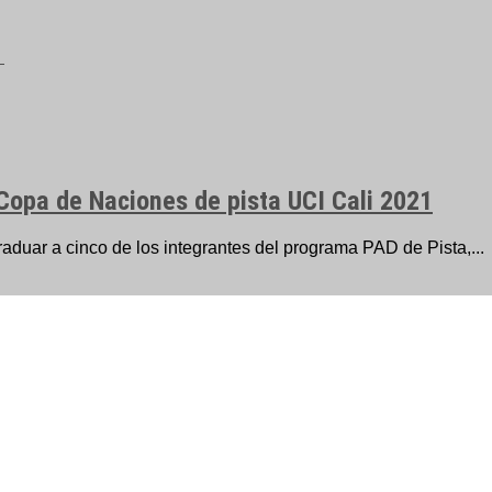
Copa de Naciones de pista UCI Cali 2021
aduar a cinco de los integrantes del programa PAD de Pista,...