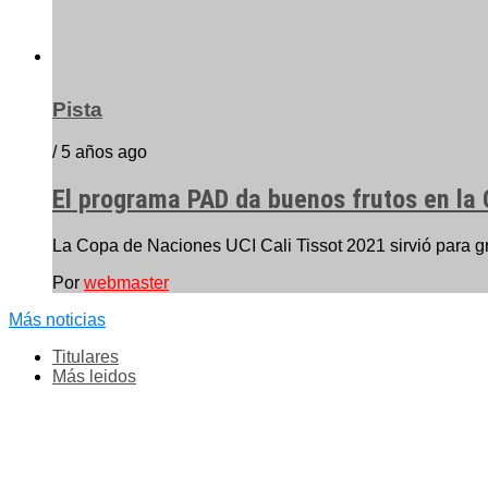
Pista
/ 5 años ago
El programa PAD da buenos frutos en la 
La Copa de Naciones UCI Cali Tissot 2021 sirvió para gr
Por
webmaster
Más noticias
Titulares
Más leidos