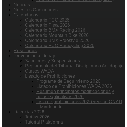
Noticias
Nuestros Campeones
Calendarios
Calendario FCC 2026
Calendario Pista 2026
Calendario BMX Racing 2026
Calendario Mountain Bike 2026
Calendario BMX Freestyle 2026
Calendario FCC Paracycling 2026
Resultados
Prevención al dopaje
Sanciones y Suspensiones
Reglamento del Tribunal Disciplinario Antidopaje
Cursos WADA
Listado de Prohibiciones
Programa de Seguimiento 2026
Listado de Prohibiciones WADA 2026
Resumen principales modificaciones y
notas explicativas 2026
Lista de prohibiciones 2026 versión ONAD
– Mindeporte
Licencias 2026
Tarifas 2026
Tutorial Plataforma