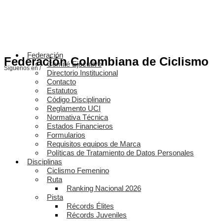
Federación
Federación Colombiana de Ciclismo
Comité Ejecutivo
Síguenos en /
Directorio Institucional
Contacto
Estatutos
Código Disciplinario
Reglamento UCI
Normativa Técnica
Estados Financieros
Formularios
Requisitos equipos de Marca
Políticas de Tratamiento de Datos Personales
Disciplinas
Ciclismo Femenino
Ruta
Ranking Nacional 2026
Pista
Récords Élites
Récords Juveniles