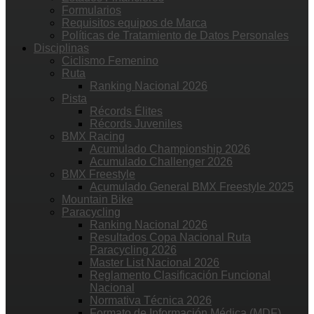
Formularios
Requisitos equipos de Marca
Políticas de Tratamiento de Datos Personales
Disciplinas
Ciclismo Femenino
Ruta
Ranking Nacional 2026
Pista
Récords Élites
Récords Juveniles
BMX Racing
Acumulado Championship 2026
Acumulado Challenger 2026
BMX Freestyle
Acumulado General BMX Freestyle 2025
Mountain Bike
Paracycling
Ranking Nacional 2026
Resultados Copa Nacional Ruta
Paracycling 2026
Master List Nacional 2026
Reglamento Clasificación Funcional
Nacional
Normativa Técnica 2026
Formato de Información Médica (MDF)