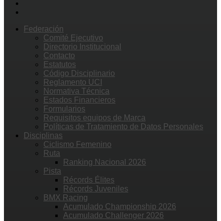
Federación
Comité Ejecutivo
Directorio Institucional
Contacto
Estatutos
Código Disciplinario
Reglamento UCI
Normativa Técnica
Estados Financieros
Formularios
Requisitos equipos de Marca
Políticas de Tratamiento de Datos Personales
Disciplinas
Ciclismo Femenino
Ruta
Ranking Nacional 2026
Pista
Récords Élites
Récords Juveniles
BMX Racing
Acumulado Championship 2026
Acumulado Challenger 2026