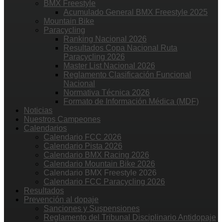
BMX Freestyle
Acumulado General BMX Freestyle 2025
Mountain Bike
Paracycling
Ranking Nacional 2026
Resultados Copa Nacional Ruta
Paracycling 2026
Master List Nacional 2026
Reglamento Clasificación Funcional
Nacional
Normativa Técnica 2026
Formato de Información Médica (MDF)
Noticias
Nuestros Campeones
Calendarios
Calendario FCC 2026
Calendario Pista 2026
Calendario BMX Racing 2026
Calendario Mountain Bike 2026
Calendario BMX Freestyle 2026
Calendario FCC Paracycling 2026
Resultados
Prevención al dopaje
Sanciones y Suspensiones
Reglamento del Tribunal Disciplinario Antidopaje