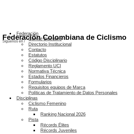
Federación
Federación Colombiana de Ciclismo
Comité Ejecutivo
Síguenos en /
Directorio Institucional
Contacto
Estatutos
Código Disciplinario
Reglamento UCI
Normativa Técnica
Estados Financieros
Formularios
Requisitos equipos de Marca
Políticas de Tratamiento de Datos Personales
Disciplinas
Ciclismo Femenino
Ruta
Ranking Nacional 2026
Pista
Récords Élites
Récords Juveniles